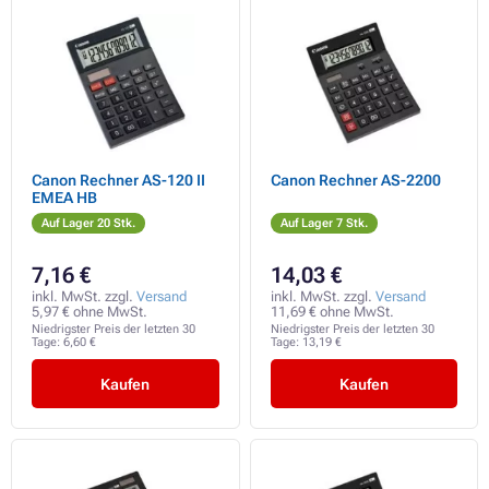
Canon Rechner AS-120 II
Canon Rechner AS-2200
EMEA HB
Auf Lager 20 Stk.
Auf Lager 7 Stk.
7,16 €
14,03 €
inkl. MwSt. zzgl.
Versand
inkl. MwSt. zzgl.
Versand
5,97 € ohne MwSt.
11,69 € ohne MwSt.
Niedrigster Preis der letzten 30
Niedrigster Preis der letzten 30
Tage:
6,60 €
Tage:
13,19 €
Kaufen
Kaufen