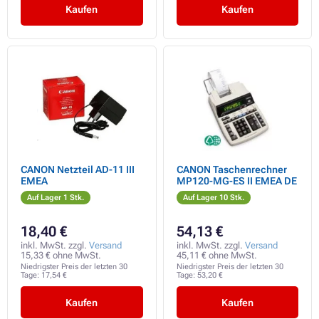
Kaufen
Kaufen
CANON Netzteil AD-11 III
CANON Taschenrechner
EMEA
MP120-MG-ES II EMEA DE
Auf Lager 1 Stk.
Auf Lager 10 Stk.
18,40 €
54,13 €
inkl. MwSt. zzgl.
Versand
inkl. MwSt. zzgl.
Versand
15,33 € ohne MwSt.
45,11 € ohne MwSt.
Niedrigster Preis der letzten 30
Niedrigster Preis der letzten 30
Tage:
17,54 €
Tage:
53,20 €
Kaufen
Kaufen