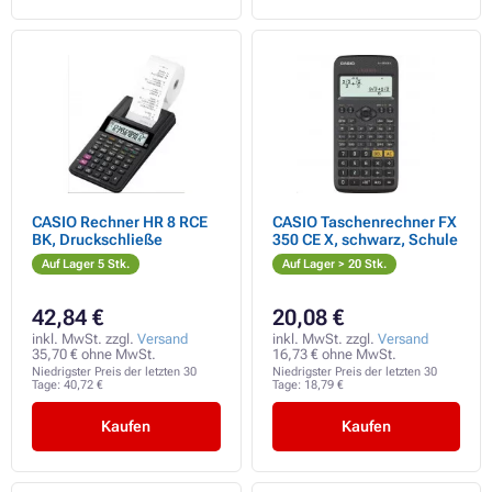
CASIO Rechner HR 8 RCE
CASIO Taschenrechner FX
BK, Druckschließe
350 CE X, schwarz, Schule
Auf Lager 5 Stk.
Auf Lager > 20 Stk.
42,84 €
20,08 €
inkl. MwSt. zzgl.
Versand
inkl. MwSt. zzgl.
Versand
35,70 € ohne MwSt.
16,73 € ohne MwSt.
Niedrigster Preis der letzten 30
Niedrigster Preis der letzten 30
Tage:
40,72 €
Tage:
18,79 €
Kaufen
Kaufen