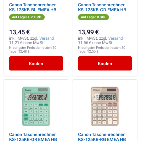
Canon Taschenrechner
Canon Taschenrechner
KS-125KB-BL EMEA HB
KS-125KB-GD EMEA HB
Auf Lager > 20 Stk.
Auf Lager 8 Stk.
13,45 €
13,99 €
inkl. MwSt. zzgl.
Versand
inkl. MwSt. zzgl.
Versand
11,21 € ohne MwSt.
11,66 € ohne MwSt.
Niedrigster Preis der letzten 30
Niedrigster Preis der letzten 30
Tage:
12,48 €
Tage:
12,55 €
Kaufen
Kaufen
Canon Taschenrechner
Canon Taschenrechner
KS-125KB-GR EMEA HB
KS-125KB-RG EMEA HB