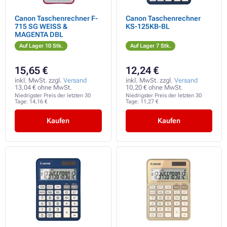
Canon Taschenrechner F-
Canon Taschenrechner
715 SG WEISS &
KS-125KB-BL
MAGENTA DBL
Auf Lager 10 Stk.
Auf Lager 7 Stk.
15,65 €
12,24 €
inkl. MwSt. zzgl.
Versand
inkl. MwSt. zzgl.
Versand
13,04 € ohne MwSt.
10,20 € ohne MwSt.
Niedrigster Preis der letzten 30
Niedrigster Preis der letzten 30
Tage:
14,16 €
Tage:
11,27 €
Kaufen
Kaufen