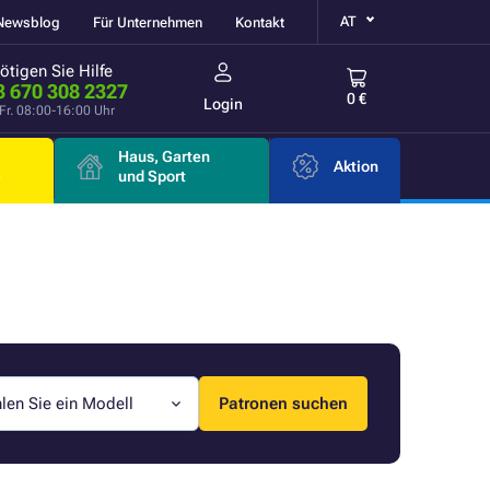
AT
Newsblog
Für Unternehmen
Kontakt
ötigen Sie Hilfe
3 670 308 2327
0 €
Login
Fr. 08:00-16:00 Uhr
Haus, Garten
Aktion
e
und Sport
len Sie ein Modell
Patronen suchen