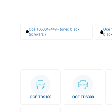
Océ 1060047449 - toner, black
Océ 
(schwarz )
black
OCÉ TDS100
OCÉ TDS300