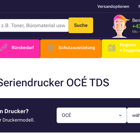
Versandoptionen
Ben
Suche
+4
Mo.-
Hygiene
Bürobedarf
Schutzausrüstung
+ Drogeri
 Seriendrucker OCÉ TDS
en Drucker?
OCÉ
wäh
hr Druckermodell.