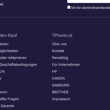
il.
Ich bin damit einverstand
den Kauf
TPtoner.at
ionen
Über uns
glichkeiten
Kontakt
oder reklamieren
Newsblog
 Geschäftsbedingungen
Für Unternehmen
cht
HP
z
CANON
SAMSUNG
ramm
BROTHER
ellte Fragen
Impressum
 Garantie