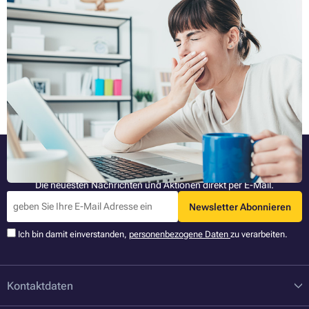
Müdigkeit bei der Arbeit: 7 Tipps, wie Sie sich schnell von
der Müdigkeit erholen können
Am Morgen sitzt man ganztägig auf der Arbeit, am Morgen hat man
noch genug Konzentration um einen guten Job zu machen, aber dann
kommt das Mittagessen und danach ein starker Rückgang der
Produktivität. Sie können Ihren Kopf kaum aufrecht halten, Ihre
Ganzen Artikel lesen »
Augenlider dazu bewegen, offen zu bleiben, und das Gehirn arbeitet
im Energiesparmodus. Der Kampf beginnt mit Ihrem eigenen Körper,
den Sie für den Rest Ihrer Arbeitszeit verführen müssen. Hier sind 7
Tipps, die Ihnen helfen, während Ihrer Arbeitszeit frisch und produktiv
zu bleiben.
Bleiben Sie informiert
Die neuesten Nachrichten und Aktionen direkt per E-Mail.
Newsletter Abonnieren
Ich bin damit einverstanden,
personenbezogene Daten
zu verarbeiten.
Kontaktdaten