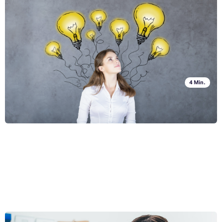
7 traditionelle Tipps zur Steigerung der Arbeitseffizienz
Aufschub. Ein Wort, das Sie vor 10 Jahren im Fremdwortverzeichnis
vergeblich gesucht hätten. Es ist Faulheit, Ablenkung,
Arbeitsunwilligkeit. Wenn Sie dieses Phänomen der Neuzeit stört, gibt
es immer etwas zu tun. Wir geben Ihnen einige Tricks, wie Sie Ihre
Ganzen Artikel lesen »
Arbeit effizienter gestalten können.
4 Min.