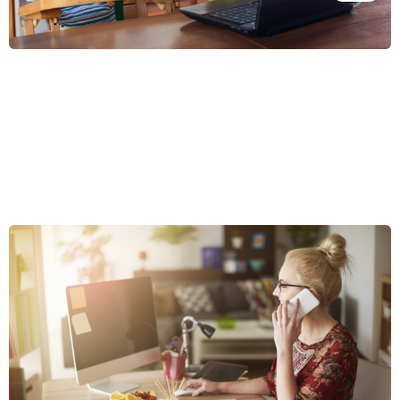
Wie können Sie ein modernes Homeoffice einrichten und
die passende Ausstattung dafür auswählen?
Das Arbeiten von zu Hause aus wird nicht nur für Freiberufler zu
einem erweiterten Vorteil, sondern wird zunehmend auch von
festangestellten Mitarbeitern genutzt. Wir verbringen oft zig Stunden
pro Woche im Homeoffice. Daher ist es wichtig, dass wir uns gut darin
Ganzen Artikel lesen »
konzentrieren können und die Büroausstattung unsere Gesundheit
nicht negativ beeinflusst. Wie das geht, erfahren Sie im Artikel.