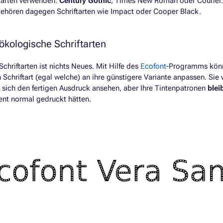
ftarten verwenden:
Century Gothic
, Times New Roman oder Courier
gehören dagegen Schriftarten wie Impact oder Cooper Black.
kologische Schriftarten
chriftarten ist nichts Neues. Mit Hilfe des
Ecofont
-Programms könn
Schriftart (egal welche) an ihre günstigere Variante anpassen. Si
 sich den fertigen Ausdruck ansehen, aber Ihre Tintenpatronen
blei
nt normal gedruckt hätten.