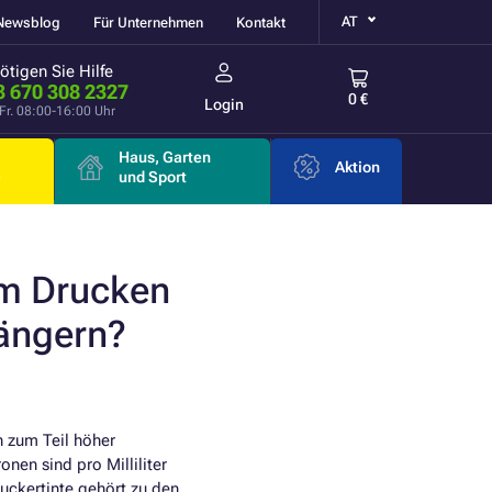
AT
Newsblog
Für Unternehmen
Kontakt
ötigen Sie Hilfe
3 670 308 2327
0 €
Login
Fr. 08:00-16:00 Uhr
Haus, Garten
Aktion
e
und Sport
im Drucken
längern?
n zum Teil höher
onen sind pro Milliliter
uckertinte gehört zu den