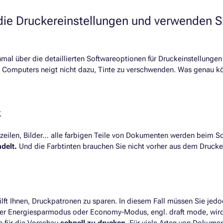
 die Druckereinstellungen und verwenden S
mal über die detaillierten Softwareoptionen für Druckeinstellungen 
s Computers neigt nicht dazu, Tinte zu verschwenden. Was genau k
k
ußzeilen, Bilder… alle farbigen Teile von Dokumenten werden beim 
delt.
Und die Farbtinten brauchen Sie nicht vorher aus dem Druck
ft Ihnen, Druckpatronen zu sparen. In diesem Fall müssen Sie jedo
 Der Energiesparmodus oder Economy-Modus, engl. draft mode, wi
n für die Vorschau
schnell zu drucken
. Für viele Arten von Dokumen