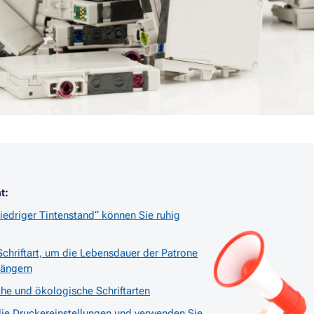
t:
edriger Tintenstand“ können Sie ruhig
Schriftart, um die Lebensdauer der Patrone
längern
e und ökologische Schriftarten
die Druckereinstellungen und verwenden Sie