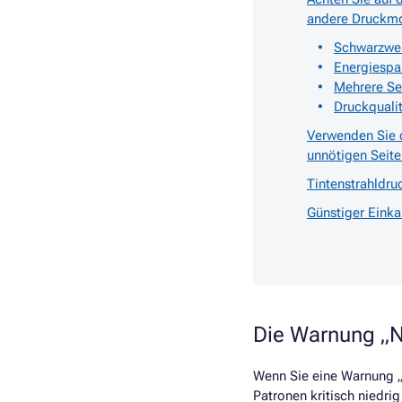
andere Druckm
Schwarzwe
Energiesp
Mehrere Sei
Druckquali
Verwenden Sie 
unnötigen Seite
Tintenstrahldr
Günstiger Einka
Die Warnung „Ni
Wenn Sie eine Warnung „
Patronen kritisch niedrig