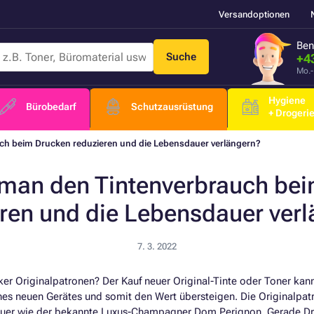
Versandoptionen
Ben
Suche
+4
Mo.-
Hygiene
Bürobedarf
Schutzausrüstung
+ Drogeri
ch beim Drucken reduzieren und die Lebensdauer verlängern?
man den Tintenverbrauch be
ren und die Lebensdauer ver
7. 3. 2022
cker Originalpatronen? Der Kauf neuer Original-Tinte oder Toner kan
ines neuen Gerätes und somit den Wert übersteigen. Die Originalpatr
teuer wie der bekannte Luxus-Champagner Dom Perignon. Gerade Dr