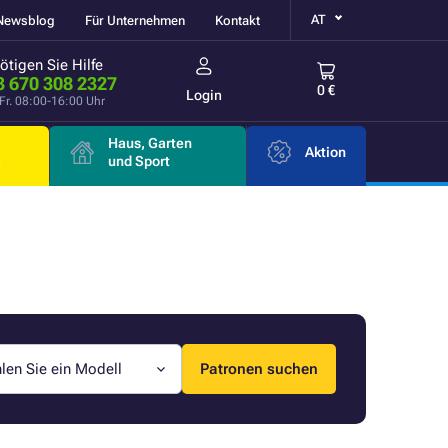
AT
Newsblog
Für Unternehmen
Kontakt
ötigen Sie Hilfe
3 670 308 2327
0 €
Login
Fr. 08:00-16:00 Uhr
Haus, Garten
Aktion
e
und Sport
len Sie ein Modell
Patronen suchen