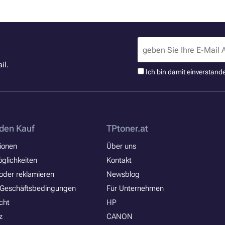
il.
Ich bin damit einverstand
den Kauf
TPtoner.at
ionen
Über uns
glichkeiten
Kontakt
oder reklamieren
Newsblog
 Geschäftsbedingungen
Für Unternehmen
cht
HP
z
CANON