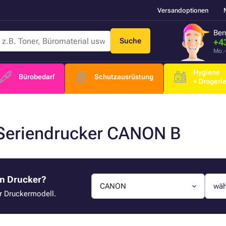
Versandoptionen
Ben
Suche
+4
Mo.-
Hygiene
Bürobedarf
Schutzausrüstung
+ Drogeri
 Seriendrucker CANON B
en Drucker?
CANON
wäh
hr Druckermodell.