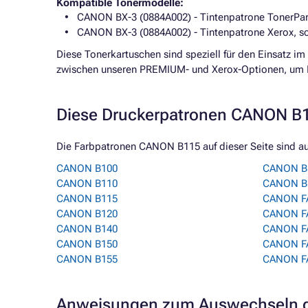
Kompatible Tonermodelle:
CANON BX-3 (0884A002) - Tintenpatrone TonerPa
CANON BX-3 (0884A002) - Tintenpatrone Xerox, s
Diese Tonerkartuschen sind speziell für den Einsatz 
zwischen unseren PREMIUM- und Xerox-Optionen, um Ih
Diese Druckerpatronen CANON B11
Die Farbpatronen CANON B115 auf dieser Seite sind au
CANON B100
CANON B
CANON B110
CANON B
CANON B115
CANON F
CANON B120
CANON F
CANON B140
CANON F
CANON B150
CANON F
CANON B155
CANON F
Anweisungen zum Auswechseln d