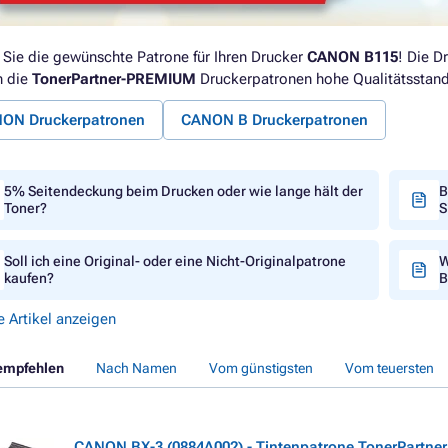
 Sie die gewünschte Patrone für Ihren Drucker
CANON B115
! Die D
n die
TonerPartner-PREMIUM
Druckerpatronen hohe Qualitätsstand
ON Druckerpatronen
CANON B Druckerpatronen
5% Seitendeckung beim Drucken oder wie lange hält der
B
Toner?
S
Soll ich eine Original- oder eine Nicht-Originalpatrone
W
kaufen?
B
e Artikel anzeigen
empfehlen
Nach Namen
Vom günstigsten
Vom teuersten
CANON BX-3 (0884A002) - Tintenpatrone TonerPartn