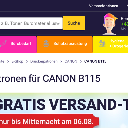
Versandoptionen
Ben
Suche
+4
Mo.-
Hygiene
Bürobedarf
Schutzausrüstung
+ Drogeri
ite
E-Shop
Druckerpatronen
CANON
CANON B115
tronen für CANON B115