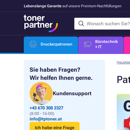
Lebenslange Garantie
auf unsere Premium-Nachfüllungen
Bürotechnik
Druckerpatronen
+ IT
Hauptse
Sie haben Fragen?
Pa
Wir helfen Ihnen gerne.
Kundensupport
+43 670 308 2327
(8:00 - 16:00)
info@tptoner.at
Ich habe eine Frage