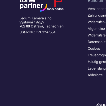
Rund um 
Versandopt
Zahlungsmö
Ledum Kamara s.r.o.
Widerrufen 
Výstavní 1928/9
702 00 Ostrava, Tschechien
Allgemeine
USt-IdNr.: CZ03247554
Widerrufsre
Datenschut
Cookies
Treueprog
Häufig gest
Lebenslang
Abholorte