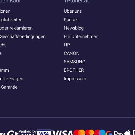
den Kauf
TPtoner.at
ionen
Über uns
glichkeiten
Kontakt
oder reklamieren
Newsblog
 Geschäftsbedingungen
Für Unternehmen
cht
HP
z
CANON
SAMSUNG
ramm
BROTHER
ellte Fragen
Impressum
 Garantie