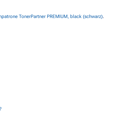
npatrone TonerPartner PREMIUM, black (schwarz)
.
?