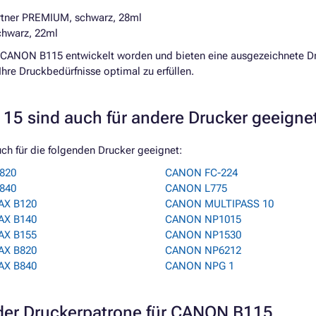
rtner PREMIUM, schwarz, 28ml
chwarz, 22ml
im CANON B115 entwickelt worden und bieten eine ausgezeichnete Dr
re Druckbedürfnisse optimal zu erfüllen.
5 sind auch für andere Drucker geeigne
ch für die folgenden Drucker geeignet:
820
CANON FC-224
840
CANON L775
AX B120
CANON MULTIPASS 10
AX B140
CANON NP1015
AX B155
CANON NP1530
AX B820
CANON NP6212
AX B840
CANON NPG 1
er Druckerpatrone für CANON B115