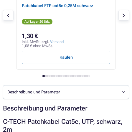
Patchkabel FTP cat5e 0,25M schwarz
Ins
500
Auf Lager 20 Stk.
Auf
1,30 €
19
inkl. MwSt. zzgl.
Versand
inkl
1,08 € ohne MwSt.
165,
Kaufen
Beschreibung und Parameter
Beschreibung und Parameter
C-TECH Patchkabel Cat5e, UTP, schwarz,
2m