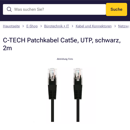
Suche
Menü
Hauptseite
E-Shop
Bürotechnik + IT
Kabel und Konnektoren
Netzwe
C-TECH Patchkabel Cat5e, UTP, schwarz,
2m
Abbildung Foto