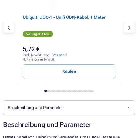
,
Ubiquiti UOC-1 - Unifi ODN-Kabel, 1 Meter
PRE
Tos
Auf Lager 4 Stk.
Auf
5,72 €
3,
inkl. MwSt. zzgl.
Versand
inkl
4,77 € ohne MwSt.
2,82
Kaufen
Beschreibung und Parameter
Beschreibung und Parameter
Dieses Kabel von Delock wird verwendet, um HDMI-Geräte wie