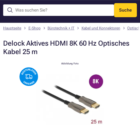
Suche
Menü
Hauptseite
E-Shop
Bürotechnik + IT
Kabel und Konnektoren
Optisch
Delock Aktives HDMI 8K 60 Hz Optisches
Kabel 25 m
Abbildung Foto