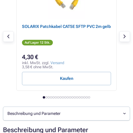
SOLARIX Patchkabel CAT5E SFTP PVC 2m gelb
Ubi
au,
Kab
Auf Lager 12 Stk.
Auf
4,30 €
2,
inkl. MwSt. zzgl.
Versand
inkl
3,58 € ohne MwSt.
1,98
Kaufen
Beschreibung und Parameter
Beschreibung und Parameter