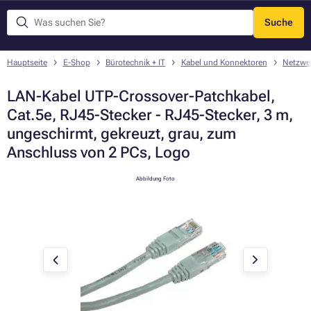
Suche
Menü
Hauptseite
E-Shop
Bürotechnik + IT
Kabel und Konnektoren
Netzwe
LAN-Kabel UTP-Crossover-Patchkabel,
Cat.5e, RJ45-Stecker - RJ45-Stecker, 3 m,
ungeschirmt, gekreuzt, grau, zum
Anschluss von 2 PCs, Logo
Abbildung Foto