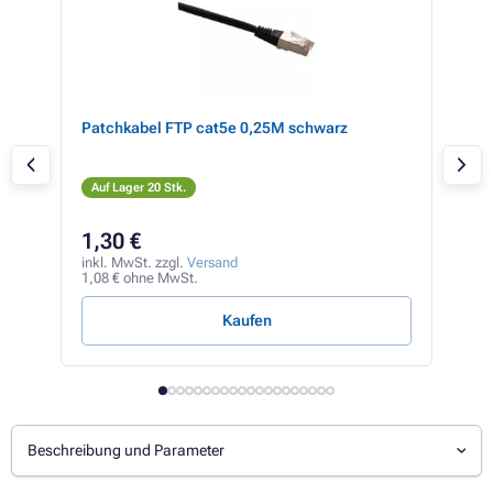
5e,
Patchkabel FTP cat5e 0,25M schwarz
Pat
ora
Auf Lager 20 Stk.
Auf
1,30 €
5,
inkl. MwSt. zzgl.
Versand
inkl
1,08 € ohne MwSt.
4,66
Kaufen
Beschreibung und Parameter