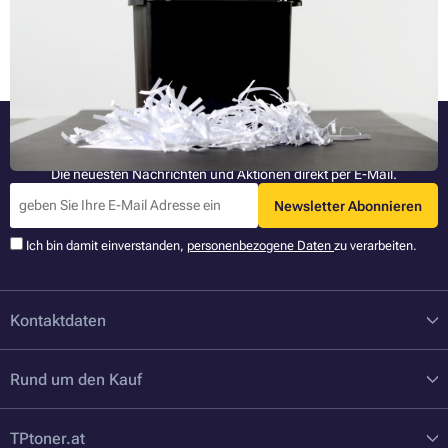
Was die sogenannte Sicherheitsstufe ist, welche Materialien neben
Papier noch vernichtet werden können, wie die
Ganzen Artikel lesen »
Schreddergeschwindigkeit berechnet und wie das vernichtete Papier
wiederverwertet wird.
Bleiben Sie informiert
Die neuesten Nachrichten und Aktionen direkt per E-Mail.
Newsletter Abonnieren
Ich bin damit einverstanden,
personenbezogene Daten
zu verarbeiten.
Kontaktdaten
Rund um den Kauf
TPtoner.at