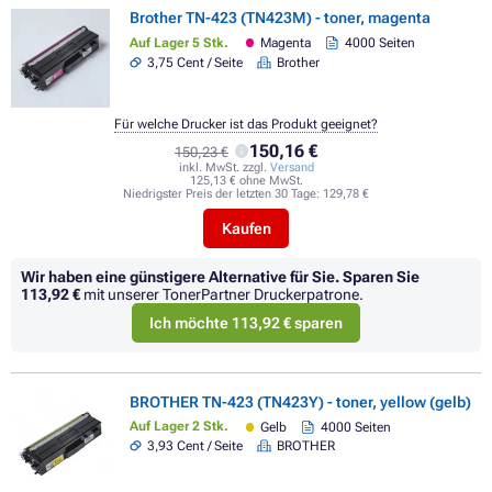
Brother TN-423 (TN423M) - toner, magenta
Auf Lager 5 Stk.
Magenta
4000 Seiten
3,75 Cent / Seite
Brother
Für welche Drucker ist das Produkt geeignet?
150,16 €
150,23 €
inkl. MwSt. zzgl.
Versand
125,13 € ohne MwSt.
Niedrigster Preis der letzten 30 Tage:
129,78 €
Kaufen
Wir haben eine günstigere Alternative für Sie.
Sparen Sie
113,92 €
mit unserer TonerPartner Druckerpatrone.
Ich möchte 113,92 € sparen
BROTHER TN-423 (TN423Y) - toner, yellow (gelb)
Auf Lager 2 Stk.
Gelb
4000 Seiten
3,93 Cent / Seite
BROTHER