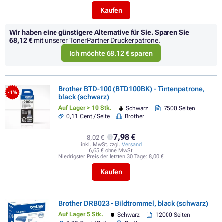
Kaufen
Wir haben eine günstigere Alternative für Sie.
Sparen Sie
68,12 €
mit unserer TonerPartner Druckerpatrone.
Ich möchte 68,12 € sparen
Brother BTD-100 (BTD100BK) - Tintenpatrone,
- 1%
black (schwarz)
Auf Lager > 10 Stk.
Schwarz
7500 Seiten
0,11 Cent / Seite
Brother
7,98 €
8,02 €
inkl. MwSt. zzgl.
Versand
6,65 € ohne MwSt.
Niedrigster Preis der letzten 30 Tage:
8,00 €
Kaufen
Brother DRB023 - Bildtrommel, black (schwarz)
Auf Lager 5 Stk.
Schwarz
12000 Seiten