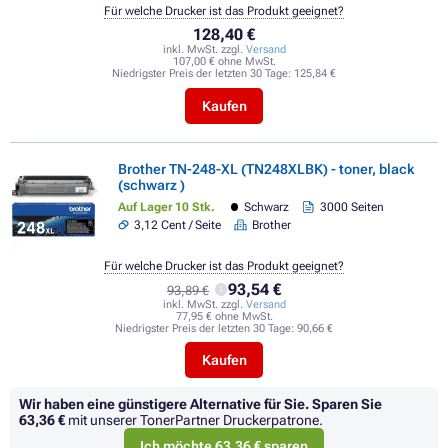
Für welche Drucker ist das Produkt geeignet?
128,40 €
inkl. MwSt. zzgl.
Versand
107,00 € ohne MwSt.
Niedrigster Preis der letzten 30 Tage:
125,84 €
Kaufen
Brother TN-248-XL (TN248XLBK) - toner, black
(schwarz )
Auf Lager 10 Stk.
Schwarz
3000 Seiten
3,12 Cent / Seite
Brother
Für welche Drucker ist das Produkt geeignet?
93,54 €
93,89 €
inkl. MwSt. zzgl.
Versand
77,95 € ohne MwSt.
Niedrigster Preis der letzten 30 Tage:
90,66 €
Kaufen
Wir haben eine günstigere Alternative für Sie.
Sparen Sie
63,36 €
mit unserer TonerPartner Druckerpatrone.
Ich möchte 63,36 € sparen