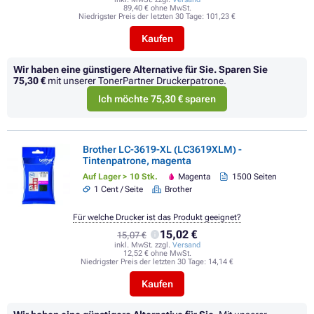
89,40 € ohne MwSt.
Niedrigster Preis der letzten 30 Tage:
101,23 €
Kaufen
Wir haben eine günstigere Alternative für Sie.
Sparen Sie
75,30 €
mit unserer TonerPartner Druckerpatrone.
Ich möchte 75,30 € sparen
Brother LC-3619-XL (LC3619XLM) -
Tintenpatrone, magenta
Auf Lager > 10 Stk.
Magenta
1500 Seiten
1 Cent / Seite
Brother
Für welche Drucker ist das Produkt geeignet?
15,02 €
15,07 €
inkl. MwSt. zzgl.
Versand
12,52 € ohne MwSt.
Niedrigster Preis der letzten 30 Tage:
14,14 €
Kaufen