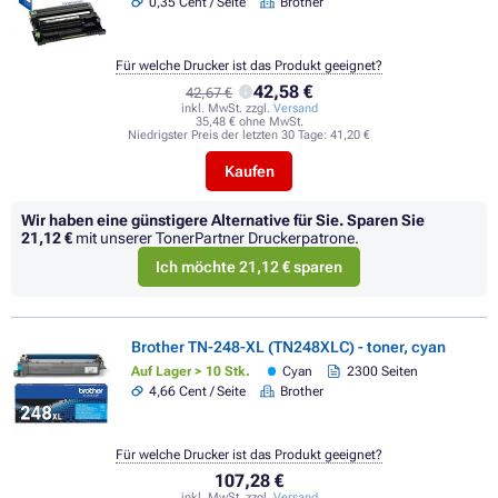
0,35 Cent / Seite
Brother
Für welche Drucker ist das Produkt geeignet?
42,58 €
42,67 €
inkl. MwSt. zzgl.
Versand
35,48 € ohne MwSt.
Niedrigster Preis der letzten 30 Tage:
41,20 €
Kaufen
Wir haben eine günstigere Alternative für Sie.
Sparen Sie
21,12 €
mit unserer TonerPartner Druckerpatrone.
Ich möchte 21,12 € sparen
Brother TN-248-XL (TN248XLC) - toner, cyan
Auf Lager > 10 Stk.
Cyan
2300 Seiten
4,66 Cent / Seite
Brother
Für welche Drucker ist das Produkt geeignet?
107,28 €
inkl. MwSt. zzgl.
Versand