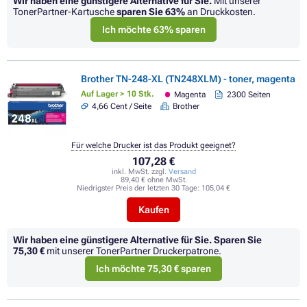
Wir haben eine günstigere Alternative für Sie.
Mit unserer
TonerPartner-Kartusche
sparen Sie
63%
an Druckkosten.
Ich möchte 63% sparen
Brother TN-248-XL (TN248XLM) - toner, magenta
Auf Lager > 10 Stk.
Magenta
2300 Seiten
4,66 Cent / Seite
Brother
Für welche Drucker ist das Produkt geeignet?
107,28 €
inkl. MwSt. zzgl.
Versand
89,40 € ohne MwSt.
Niedrigster Preis der letzten 30 Tage:
105,04 €
Kaufen
Wir haben eine günstigere Alternative für Sie.
Sparen Sie
75,30 €
mit unserer TonerPartner Druckerpatrone.
Ich möchte 75,30 € sparen