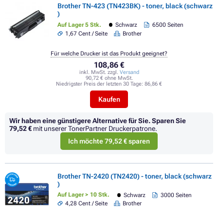
Brother TN-423 (TN423BK) - toner, black (schwarz
)
Auf Lager 5 Stk.
Schwarz
6500 Seiten
1,67 Cent / Seite
Brother
Für welche Drucker ist das Produkt geeignet?
108,86 €
inkl. MwSt. zzgl.
Versand
90,72 € ohne MwSt.
Niedrigster Preis der letzten 30 Tage:
86,86 €
Kaufen
Wir haben eine günstigere Alternative für Sie.
Sparen Sie
79,52 €
mit unserer TonerPartner Druckerpatrone.
Ich möchte 79,52 € sparen
Brother TN-2420 (TN2420) - toner, black (schwarz
)
Auf Lager > 10 Stk.
Schwarz
3000 Seiten
4,28 Cent / Seite
Brother