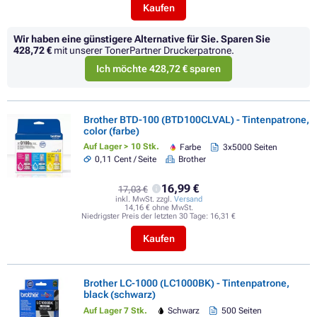
Kaufen
Wir haben eine günstigere Alternative für Sie.
Sparen Sie
428,72 €
mit unserer TonerPartner Druckerpatrone.
Ich möchte 428,72 € sparen
Brother BTD-100 (BTD100CLVAL) - Tintenpatrone,
color (farbe)
Auf Lager > 10 Stk.
Farbe
3x5000 Seiten
0,11 Cent / Seite
Brother
16,99 €
17,03 €
inkl. MwSt. zzgl.
Versand
14,16 € ohne MwSt.
Niedrigster Preis der letzten 30 Tage:
16,31 €
Kaufen
Brother LC-1000 (LC1000BK) - Tintenpatrone,
black (schwarz)
Auf Lager 7 Stk.
Schwarz
500 Seiten