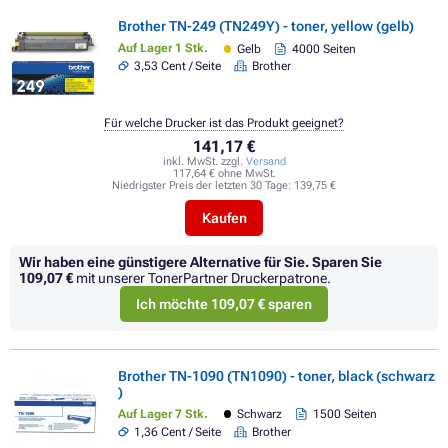
Brother TN-249 (TN249Y) - toner, yellow (gelb)
Auf Lager 1 Stk.
Gelb
4000 Seiten
3,53 Cent / Seite
Brother
Für welche Drucker ist das Produkt geeignet?
141,17 €
inkl. MwSt. zzgl.
Versand
117,64 € ohne MwSt.
Niedrigster Preis der letzten 30 Tage:
139,75 €
Kaufen
Wir haben eine günstigere Alternative für Sie.
Sparen Sie
109,07 €
mit unserer TonerPartner Druckerpatrone.
Ich möchte 109,07 € sparen
Brother TN-1090 (TN1090) - toner, black (schwarz
)
Auf Lager 7 Stk.
Schwarz
1500 Seiten
1,36 Cent / Seite
Brother