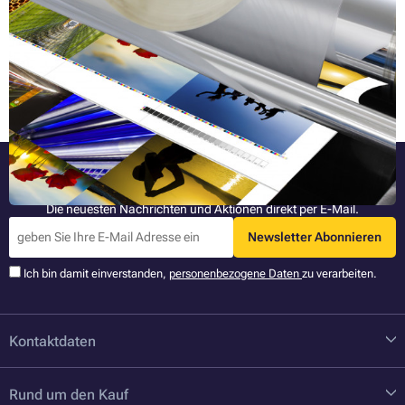
Müssen Sie regelmäßig Visitenkarten, wichtige Dokumente oder
andere Materialien laminieren? Wenn Sie nicht wissen, für welche Art
von Gerät Sie sich entscheiden sollen, erfahren Sie in diesem Artikel
alles Wichtige – inklusive der Unterschiede zwischen verschiedenen
Ganzen Artikel lesen »
Arten von Laminierfolien und einem Vergleich einzelner Laminierarten.
Bleiben Sie informiert
Die neuesten Nachrichten und Aktionen direkt per E-Mail.
Newsletter Abonnieren
Ich bin damit einverstanden,
personenbezogene Daten
zu verarbeiten.
Kontaktdaten
Rund um den Kauf