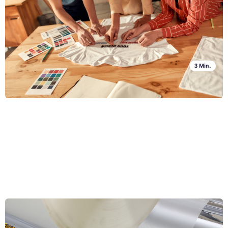
gewöhnlicher Tintenstrahldrucker, Baumwollkleidung, eine Schere,
Aufbügelpapier und ein Bügeleisen. Schauen wir uns an, wie man
vorgeht und wo man die einzelnen Werkzeuge erhalten kann.
Ganzen Artikel lesen »
3 Min.
Wie laminiert man Papier (und wählt das richtige
Laminiergerät)?