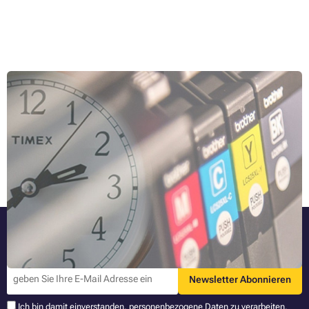
Lebensdauer von Toner und Kartuschen
Eine altbekannte Weisheit sagt, dass nichts ewig dauert. Im
Wesentlichen hat alles, was Sie um sich herum sehen, einschließlich
aller Gegenstände, die Sie sich anschaffen, eine bestimmte
Lebensdauer. Wie lange hält Toner oder eine Kartusche? Das haben
Ganzen Artikel lesen »
wir im folgenden Artikel zusammengefasst.
Bleiben Sie informiert
Die neuesten Nachrichten und Aktionen direkt per E-Mail.
Newsletter Abonnieren
Ich bin damit einverstanden,
personenbezogene Daten
zu verarbeiten.