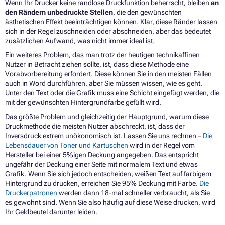
Wenn Ihr Drucker keine randlose Druckfunktion beherrscht, bleiben
an
den Rändern unbedruckte Stellen
, die den gewünschten
ästhetischen Effekt beeinträchtigen können. Klar, diese Ränder lassen
sich in der Regel zuschneiden oder abschneiden, aber das bedeutet
zusätzlichen Aufwand, was nicht immer ideal ist.
Ein weiteres Problem, das man trotz der heutigen technikaffinen
Nutzer in Betracht ziehen sollte, ist, dass diese Methode eine
Vorabvorbereitung erfordert. Diese können Sie in den meisten Fällen
auch in Word durchführen, aber Sie müssen wissen, wie es geht.
Unter den Text oder die Grafik muss eine Schicht eingefügt werden, die
mit der gewünschten Hintergrundfarbe gefüllt wird.
Das größte Problem und gleichzeitig der Hauptgrund, warum diese
Druckmethode die meisten Nutzer abschreckt, ist, dass der
Inversdruck extrem unökonomisch ist. Lassen Sie uns rechnen –
Die
Lebensdauer von Toner und Kartuschen
wird in der Regel vom
Hersteller bei einer 5%igen Deckung angegeben. Das entspricht
ungefähr der Deckung einer Seite mit normalem Text und etwas
Grafik. Wenn Sie sich jedoch entscheiden, weißen Text auf farbigem
Hintergrund zu drucken, erreichen Sie 95% Deckung mit Farbe.
Die
Druckerpatronen
werden dann 18-mal schneller verbraucht, als Sie
es gewohnt sind. Wenn Sie also häufig auf diese Weise drucken, wird
Ihr Geldbeutel darunter leiden.