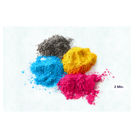
Erzeugung von Tonerstaub oder Umgang mit CMYK
Wenn Sie der Meinung sind, dass der Autor dieses Textes sich dazu
entschlossen hat, einen Artikel aus dem Bereich Auto-Motor zu
schreiben, den Titel nicht richtig überprüft und einen peinlichen
Tippfehler hinterlassen hat, liegen Sie falsch. Die folgenden Zeilen sind
Ganzen Artikel lesen »
dem Tonerpulver, seiner Zusammensetzung und seinem
Herstellungsverfahren gewidmet.
2 Min.