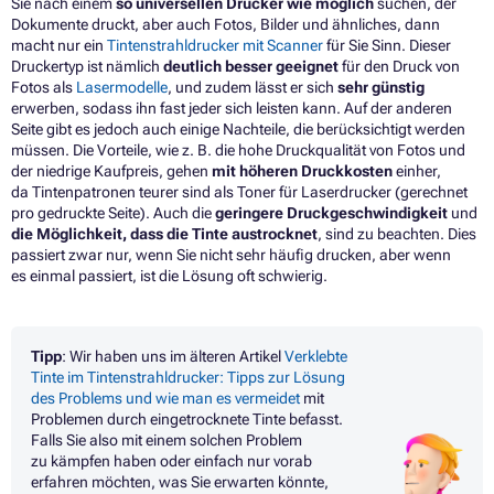
Sie nach einem
so universellen Drucker wie möglich
suchen, der
Dokumente druckt, aber auch Fotos, Bilder und ähnliches, dann
macht nur ein
Tintenstrahldrucker mit Scanner
für Sie Sinn.
Dieser
Druckertyp ist nämlich
deutlich besser geeignet
für den Druck von
Fotos als
Lasermodelle
, und zudem lässt er sich
sehr günstig
erwerben, sodass ihn fast jeder sich leisten kann. Auf der anderen
Seite gibt es jedoch auch einige Nachteile, die berücksichtigt werden
müssen. Die Vorteile, wie z. B. die hohe Druckqualität von Fotos und
der niedrige Kaufpreis, gehen
mit höheren Druckkosten
einher,
da
Tintenpatronen
teurer sind als
Toner
für Laserdrucker (gerechnet
pro gedruckte Seite). Auch die
geringere Druckgeschwindigkeit
und
die Möglichkeit, dass die Tinte austrocknet
, sind zu beachten. Dies
passiert zwar nur, wenn Sie nicht sehr häufig drucken, aber wenn
es einmal passiert, ist die Lösung oft schwierig.
Tipp
: Wir haben uns im älteren Artikel
Verklebte
Tinte im Tintenstrahldrucker: Tipps zur Lösung
des Problems und wie man es vermeidet
mit
Problemen durch eingetrocknete Tinte befasst.
Falls Sie also mit einem solchen Problem
zu kämpfen haben oder einfach nur vorab
erfahren möchten, was Sie erwarten könnte,