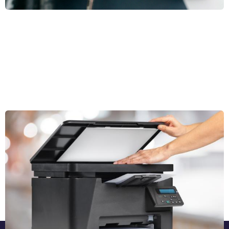
Welche Arten von Scannern gibt es und wie funktionieren
sie??
In den meisten Haushalten ist es ein wesentlicher Bestandteil eines
Multifunktionsdruckers. Es gibt jedoch eine Vielzahl von Scannern, von
Office-Desktop- und Stretch-Scannern über Barcode-Scanner bis hin
zu zunehmend verbreiteten 3D-Scannern. Haben Sie eine Idee, wie
Ganzen Artikel lesen »
diese Geräte funktionieren? Nachdem Sie diesen Artikel gelesen
haben, werden Sie sich darüber im Klaren sein.