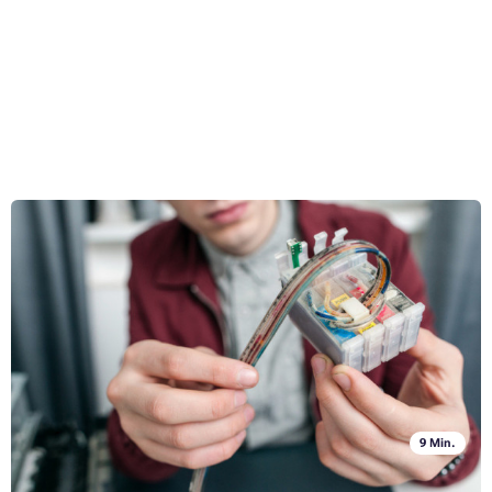
Trockene Tinte in einem Tintenstrahldrucker: Wir beraten
Sie, wie Sie das Problem lösen und verhindern können.
Hat Ihr Tintenstrahldrucker plötzlich aufgehört zu drucken oder druckt
er zwar, lässt aber eine Farbe aus, obwohl die eingesetzte Patrone
offenbar nicht leer ist? Die Ursache ist höchstwahrscheinlich nur eine
einzige – nämlich eingetrocknete Tinte. Wenn Sie wissen möchten,
Ganzen Artikel lesen »
wann Tinte austrocknet, was dieses Problem verursacht, wie man es
vermeiden kann und wie man es beheben kann, wenn es doch einmal
auftritt, sind Sie hier genau richtig. In den folgenden Zeilen geben wir
Ihnen nämlich Antworten auf all diese Fragen.
9 Min.