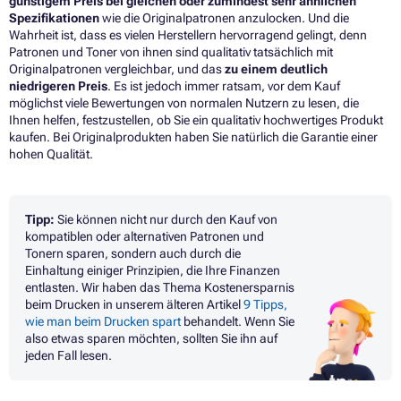
günstigem Preis bei gleichen oder zumindest sehr ähnlichen
Spezifikationen
wie die Originalpatronen anzulocken. Und die
Wahrheit ist, dass es vielen Herstellern hervorragend gelingt, denn
Patronen
und
Toner
von ihnen sind qualitativ tatsächlich mit
Originalpatronen vergleichbar, und das
zu einem deutlich
niedrigeren Preis
. Es ist jedoch immer ratsam, vor dem Kauf
möglichst viele Bewertungen von normalen Nutzern zu lesen, die
Ihnen helfen, festzustellen, ob Sie ein qualitativ hochwertiges Produkt
kaufen. Bei Originalprodukten haben Sie natürlich die Garantie einer
hohen Qualität.
Tipp:
Sie können nicht nur durch den Kauf von
kompatiblen oder alternativen Patronen und
Tonern sparen, sondern auch durch die
Einhaltung einiger Prinzipien, die Ihre Finanzen
entlasten. Wir haben das Thema Kostenersparnis
beim Drucken in unserem älteren Artikel
9 Tipps,
wie man beim Drucken spart
behandelt. Wenn Sie
also etwas sparen möchten, sollten Sie ihn auf
jeden Fall lesen.