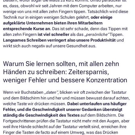
blättern, wofür sogar die Maus zu kurz kommt. Umso paradoxer ist
es, dass, obwohl wir seit Jahren mit dem Computer arbeiten, nur
wenige von uns mit allen zehn Fingern tippen. Tatsächlich wird diese
Technik nur in einigen wenigen Schulen gelehrt,
oder einige
aufgeklärte Unternehmen bieten ihren Mitarbeitern
entsprechende Kurse an
. Das ist sehr schade, denn das Tippen mit
allen zehn Fingern
ist viel schneller
als das
„persönliche“
Tippen.
Langsames Schreiben verringert also unsere Produktivität
und
wirkt sich auch negativ auf unsere Gesundheit aus.
Warum Sie lernen sollten, mit allen zehn
Händen zu schreiben: Zeitersparnis,
weniger Fehler und bessere Konzentration
Wenn wir Buchstaben
„daten“
, blicken wir oft zwischen der Tastatur
und dem Bildschirm hin und her und müssen bewusst darauf achten,
welche Taste wir drücken müssen.
Dabei unterlaufen uns häufiger
Fehler, und die Geschwindigkeit unserer Gedanken übersteigt
ständig die Geschwindigkeit des Textes
auf dem Bildschirm. Die
Fortgeschrittenen prüfen die Tastatur nicht mehr mit den Augen, aber
weil ihre Hände schlecht auf der Tastatur verteilt sind, erreichen ihre
Finger die Tasten de facto auf einem Umweg, was das Drücken