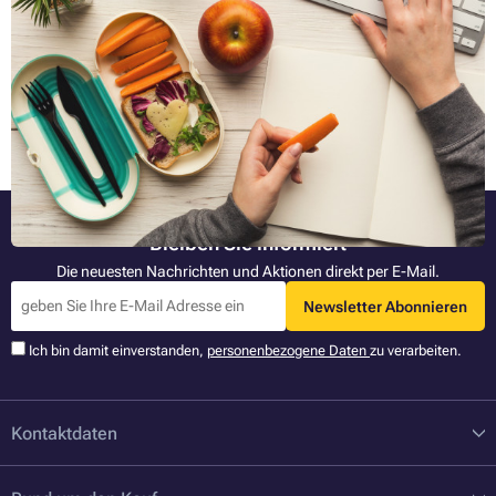
schmackhaft sind
Snacks sollten 10 - 15 % der gesamten täglichen Energieaufnahme
ausmachen. Wenn Sie zu denjenigen gehören, die regelmäßig
versuchen, zwischen den Hauptgängen mit einem Apfel oder einem
Stück Schokolade den "grummel" Magen zum Schweigen zu bringen,
Ganzen Artikel lesen »
dann ist der folgende Artikel genau das Richtige für Sie. Wir bringen
Ihnen bei, wie man gesunde Snacks fürs Büro, die Sie satt machen,
neue Energie geben und gleichzeitig schmackhaft sind, vorbereiten
kann.
Bleiben Sie informiert
Die neuesten Nachrichten und Aktionen direkt per E-Mail.
Newsletter Abonnieren
Ich bin damit einverstanden,
personenbezogene Daten
zu verarbeiten.
Kontaktdaten