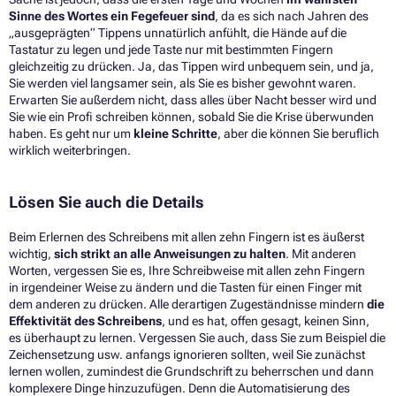
Sinne des Wortes ein Fegefeuer sind
, da es sich nach Jahren des
„ausgeprägten“ Tippens unnatürlich anfühlt, die Hände auf die
Tastatur zu legen und jede Taste nur mit bestimmten Fingern
gleichzeitig zu drücken. Ja, das Tippen wird unbequem sein, und ja,
Sie werden viel langsamer sein, als Sie es bisher gewohnt waren.
Erwarten Sie außerdem nicht, dass alles über Nacht besser wird und
Sie wie ein Profi schreiben können, sobald Sie die Krise überwunden
haben. Es geht nur um
kleine Schritte
, aber die können Sie beruflich
wirklich weiterbringen.
Lösen Sie auch die Details
Beim Erlernen des Schreibens mit allen zehn Fingern ist es äußerst
wichtig,
sich strikt an alle Anweisungen zu halten
. Mit anderen
Worten, vergessen Sie es, Ihre Schreibweise mit allen zehn Fingern
in irgendeiner Weise zu ändern und die Tasten für einen Finger mit
dem anderen zu drücken. Alle derartigen Zugeständnisse mindern
die
Effektivität des Schreibens
, und es hat, offen gesagt, keinen Sinn,
es überhaupt zu lernen. Vergessen Sie auch, dass Sie zum Beispiel die
Zeichensetzung usw. anfangs ignorieren sollten, weil Sie zunächst
lernen wollen, zumindest die Grundschrift zu beherrschen und dann
komplexere Dinge hinzuzufügen. Denn die Automatisierung des