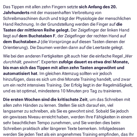
Das Tippen mit allen zehn Fingern setzte
sich Anfang des 20.
Jahrhunderts
mit der massenhaften Verbreitung von
Schreibmaschinen durch und trägt der Physiologie der menschlichen
Hand Rechnung. In der Grundstellung werden die Finger auf
die
Tasten der mittleren Reihe gelegt.
Der Zeigefinger der linken Hand
liegt auf
dem Buchstaben F
, der Zeigefinger der rechten Hand auf
dem Buchstaben J
(die Vorsprünge auf diesen Tasten dienen der
Orientierung). Die Daumen werden dann auf die Leertaste gelegt.
Wie bei den anderen Fertigkeiten gilt auch hier die einfache Regel
„Wer
durchhält, gewinnt“
. Experten
zufolge dauert es etwa drei Monate,
bis man sich das Tippen mit allen zehn Tasten angewöhnt und
automatisiert hat
. Im gleichen Atemzug sollten wir jedoch
hinzufügen, dass es sich um drei Monate Training handelt, und zwar
um ein recht intensives Training. Der Erfolg liegt in der Regelmäßigkeit,
und es ist optimal, mindestens 10 Minuten pro Tag zu trainieren.
Die ersten Wochen sind die kritischste Zeit
, um das Schreiben mit
allen zehn Händen zu lernen. Stellen Sie sich darauf ein, viel
langsamer zu schreiben, als Sie es gewohnt sind. Sobald Sie jedoch
ein gewisses Niveau erreicht haben, werden Ihre Fähigkeiten in einem
sehr beachtlichen Tempo zunehmen, und Sie werden dies beim
Schreiben praktisch aller längeren Texte bemerken. Infolgedessen
werden Sie jeden Text als ein angenehmes Training empfinden, das Ihr