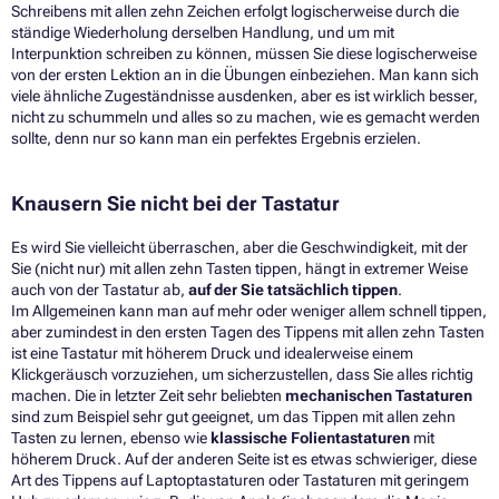
Schreibens mit allen zehn Zeichen erfolgt logischerweise durch die
ständige Wiederholung derselben Handlung, und um mit
Interpunktion schreiben zu können, müssen Sie diese logischerweise
von der ersten Lektion an in die Übungen einbeziehen. Man kann sich
viele ähnliche Zugeständnisse ausdenken, aber es ist wirklich besser,
nicht zu schummeln und alles so zu machen, wie es gemacht werden
sollte, denn nur so kann man ein perfektes Ergebnis erzielen.
Knausern Sie nicht bei der Tastatur
Es wird Sie vielleicht überraschen, aber die Geschwindigkeit, mit der
Sie (nicht nur) mit allen zehn Tasten tippen, hängt in extremer Weise
auch von der Tastatur ab,
auf der Sie tatsächlich tippen
.
Im Allgemeinen kann man auf mehr oder weniger allem schnell tippen,
aber zumindest in den ersten Tagen des Tippens mit allen zehn Tasten
ist eine Tastatur mit höherem Druck und idealerweise einem
Klickgeräusch vorzuziehen, um sicherzustellen, dass Sie alles richtig
machen. Die in letzter Zeit sehr beliebten
mechanischen Tastaturen
sind zum Beispiel sehr gut geeignet, um das Tippen mit allen zehn
Tasten zu lernen, ebenso wie
klassische Folientastaturen
mit
höherem Druck. Auf der anderen Seite ist es etwas schwieriger, diese
Art des Tippens auf Laptoptastaturen oder Tastaturen mit geringem