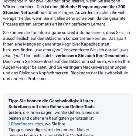
Textmenge in nur zwei Stunden produzieren, wenn Sie alle zehn
Wörter schreiben. Das ist
eine jährliche Einsparung von über 200
Stunden Nettozeit
oder über 8 Tagen. Außerdem machen Sie viel
weniger Fehler, wenn Sie mit allen zehn schreiben, da der gesamte
Prozess extrem automatisiert ist (mit perfektem Lernen).
Sie können die Tastatureingabe so weit automatisieren, dass Sie sich
ausschließlich auf den Bildschirm konzentrieren können. Das spart
Ihnen eine Menge so genannter kognitiver Kapazität; statt
herauszufinden,
„wie man tippt“
, konzentrieren Sie sich darauf,
„was
man tippt“
. Und nicht zuletzt
verbessern Sie auch Ihre Gesundheit.
Denn wenn Sie konzentriert auf den Bildschirm schauen, werden Ihre
Augen weniger belastet, und Sie verringern Nackenverspannungen
und das Risiko von Kopfschmerzen, Blockaden der Halswirbelsäule
und anderen Problemen.
Tipp:
Sie können die Geschwindigkeit Ihres
Schreibens mit einer Reihe von Online-Tools
testen
, die Ihnen sagen, wo Sie stehen. Eines der
besten und daher am häufigsten genutzten ist
10fastfingers.com
, wo Sie Ihre
Tippgeschwindigkeit mit der anderer Nutzer
messen können. Ein zusätzlicher Vorteil dieser