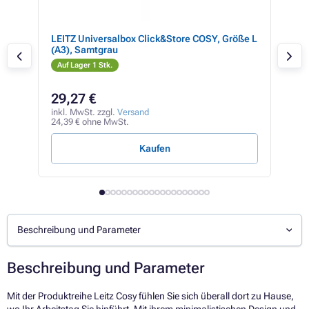
A5),
LEITZ Universalbox Click&Store COSY, Größe L
LEI
(A3), Samtgrau
war
Auf Lager 1 Stk.
Auf
29,27 €
9,
inkl. MwSt. zzgl.
Versand
inkl
24,39 € ohne MwSt.
7,99
Kaufen
Beschreibung und Parameter
Beschreibung und Parameter
Mit der Produktreihe Leitz Cosy fühlen Sie sich überall dort zu Hause,
wo Ihr Arbeitstag Sie hinführt. Mit ihrem minimalistischen Design und