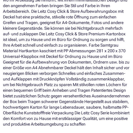
den angenehmen Farben bringen Sie Stil und Farbe in Ihren
Arbeitsbereich. Die Leitz Cosy Click & Store Aufbewahrungsbox mit
Deckel hat eine praktische, stilvolle rote Öffnung zum einfachen
Greifen und Tragen, geeignet für A4-Dokumente, Fotos und andere
kleinere Gegenstände. Sie können sie bei Nichtgebrauch mehrfach
auf- und zuklappen Die Leitz Cosy Click & Store Premium-Kartonbox
ist ideal, um zu Hause und im Büro für Ordnung zu sorgen und hilft,
Ihre Arbeit schnell und einfach zu organisieren. Farbe Samtgrau
Material Hartkarton kaschiert mit PP Abmessungen 281 x 200 x 370
Universal-Klappbox mit Deckel für Ordnung zu Hause und im Büro
Geeignet für die Aufbewahrung von Dokumenten, Ordnern usw. bis zu
einer Größe von A4 Abnehmbarer Deckel hält den Inhalt sicher und vor
neugierigen Blicken verborgen Schnelles und einfaches Zusammen-
und Aufklappen mit Druckknöpfen Vollständig zusammenklappbar,
um bei Nichtgebrauch Platz zu sparen Mit stilvollen roten Löchern für
einen bequemen Griff beim Anheben und Tragen Patentiertes Design
bietet zusätzlichen Schutz gegen versehentliches Auseinandernehmen
der Box beim Tragen schwerer Gegenstände Hergestellt aus stabilem,
hochwertigem Karton für lange Lebensdauer, saubere, halbmatte PP-
Oberfläche Kunststofffreie Verpackung Die Leitz Cosy Serie kombiniert
den Komfort von zu Hause mit erstklassiger Qualität, um eine positive
und produktive Arbeitsumgebung zu schaffen