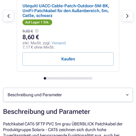
Ubiquiti UACC-Cable-Patch-Outdoor-5M-BK,
GEM
au,
UniFi-Patchkabel für den Außenbereich, 5m,
Cat5e, schwarz
Auf Lager 1 Stk.
Auf
9,02 €
8,60 €
2,
inkl. MwSt. zzgl.
Versand
inkl
7,17 € ohne MwSt.
1,98
Kaufen
Beschreibung und Parameter
Beschreibung und Parameter
Patchkabel CAT6 SFTP PVC 5m grau ÜBERBLICK Patchkabel der
Produktgruppe Solarix - CAT6 zeichnen sich durch hohe
Zuverlässigkeit und hervorragende Funktionalität aus, auch bei