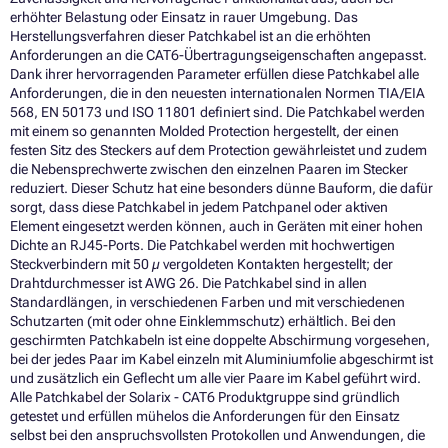
erhöhter Belastung oder Einsatz in rauer Umgebung. Das
Herstellungsverfahren dieser Patchkabel ist an die erhöhten
Anforderungen an die CAT6-Übertragungseigenschaften angepasst.
Dank ihrer hervorragenden Parameter erfüllen diese Patchkabel alle
Anforderungen, die in den neuesten internationalen Normen TIA/EIA
568, EN 50173 und ISO 11801 definiert sind. Die Patchkabel werden
mit einem so genannten Molded Protection hergestellt, der einen
festen Sitz des Steckers auf dem Protection gewährleistet und zudem
die Nebensprechwerte zwischen den einzelnen Paaren im Stecker
reduziert. Dieser Schutz hat eine besonders dünne Bauform, die dafür
sorgt, dass diese Patchkabel in jedem Patchpanel oder aktiven
Element eingesetzt werden können, auch in Geräten mit einer hohen
Dichte an RJ45-Ports. Die Patchkabel werden mit hochwertigen
Steckverbindern mit 50 µ vergoldeten Kontakten hergestellt; der
Drahtdurchmesser ist AWG 26. Die Patchkabel sind in allen
Standardlängen, in verschiedenen Farben und mit verschiedenen
Schutzarten (mit oder ohne Einklemmschutz) erhältlich. Bei den
geschirmten Patchkabeln ist eine doppelte Abschirmung vorgesehen,
bei der jedes Paar im Kabel einzeln mit Aluminiumfolie abgeschirmt ist
und zusätzlich ein Geflecht um alle vier Paare im Kabel geführt wird.
Alle Patchkabel der Solarix - CAT6 Produktgruppe sind gründlich
getestet und erfüllen mühelos die Anforderungen für den Einsatz
selbst bei den anspruchsvollsten Protokollen und Anwendungen, die