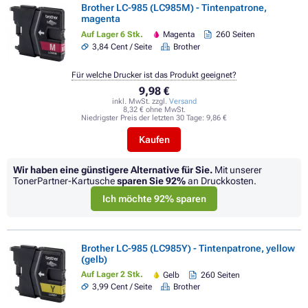
Brother LC-985 (LC985M) - Tintenpatrone,
magenta
Auf Lager 6 Stk.
Magenta
260 Seiten
3,84 Cent / Seite
Brother
Für welche Drucker ist das Produkt geeignet?
9,98 €
inkl. MwSt. zzgl.
Versand
8,32 € ohne MwSt.
Niedrigster Preis der letzten 30 Tage:
9,86 €
Kaufen
Wir haben eine günstigere Alternative für Sie.
Mit unserer
TonerPartner-Kartusche
sparen Sie
92%
an Druckkosten.
Ich möchte 92% sparen
Brother LC-985 (LC985Y) - Tintenpatrone, yellow
(gelb)
Auf Lager 2 Stk.
Gelb
260 Seiten
3,99 Cent / Seite
Brother