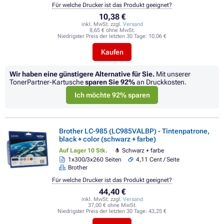
Für welche Drucker ist das Produkt geeignet?
10,38 €
inkl. MwSt. zzgl.
Versand
8,65 € ohne MwSt.
Niedrigster Preis der letzten 30 Tage:
10,06 €
Kaufen
Wir haben eine günstigere Alternative für Sie.
Mit unserer
TonerPartner-Kartusche
sparen Sie
92%
an Druckkosten.
Ich möchte 92% sparen
Brother LC-985 (LC985VALBP) - Tintenpatrone,
black + color (schwarz + farbe)
Auf Lager 10 Stk.
Schwarz + farbe
1x300/3x260 Seiten
4,11 Cent / Seite
Brother
Für welche Drucker ist das Produkt geeignet?
44,40 €
inkl. MwSt. zzgl.
Versand
37,00 € ohne MwSt.
Niedrigster Preis der letzten 30 Tage:
43,25 €