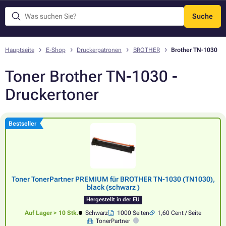
Suche
Menü
Hauptseite
E-Shop
Druckerpatronen
BROTHER
Brother TN-1030
Toner Brother TN-1030 -
Druckertoner
Bestseller
Toner TonerPartner PREMIUM für BROTHER TN-1030 (TN1030),
black (schwarz )
Hergestellt in der EU
Auf Lager > 10 Stk.
Schwarz
1000 Seiten
1,60 Cent / Seite
TonerPartner