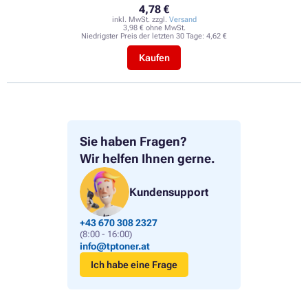
4,78 €
inkl. MwSt. zzgl.
Versand
3,98 € ohne MwSt.
Niedrigster Preis der letzten 30 Tage:
4,62 €
Kaufen
Sie haben Fragen?
Wir helfen Ihnen gerne.
Kundensupport
+43 670 308 2327
(8:00 - 16:00)
info@tptoner.at
Ich habe eine Frage