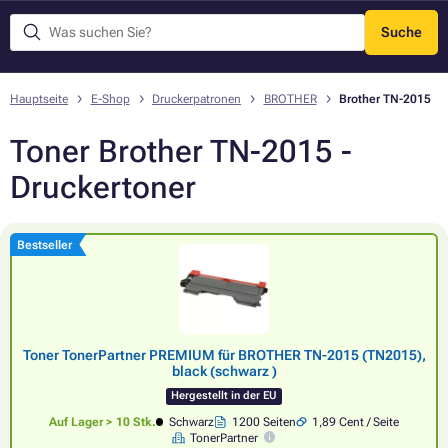
Suche
Menü
Hauptseite
E-Shop
Druckerpatronen
BROTHER
Brother TN-2015
Toner Brother TN-2015 -
Druckertoner
Bestseller
Toner TonerPartner PREMIUM für BROTHER TN-2015 (TN2015),
black (schwarz )
Hergestellt in der EU
Auf Lager > 10 Stk.
Schwarz
1200 Seiten
1,89 Cent / Seite
TonerPartner