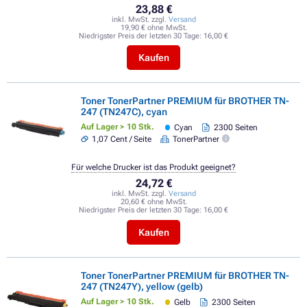
23,88 €
inkl. MwSt. zzgl.
Versand
19,90 € ohne MwSt.
Niedrigster Preis der letzten 30 Tage:
16,00 €
Kaufen
Toner TonerPartner PREMIUM für BROTHER TN-
247 (TN247C), cyan
Auf Lager > 10 Stk.
Cyan
2300 Seiten
1,07 Cent / Seite
TonerPartner
Für welche Drucker ist das Produkt geeignet?
24,72 €
inkl. MwSt. zzgl.
Versand
20,60 € ohne MwSt.
Niedrigster Preis der letzten 30 Tage:
16,00 €
Kaufen
Toner TonerPartner PREMIUM für BROTHER TN-
247 (TN247Y), yellow (gelb)
Auf Lager > 10 Stk.
Gelb
2300 Seiten