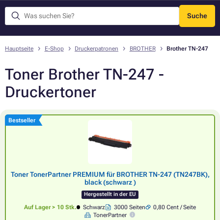
Suche
Menü
Hauptseite
E-Shop
Druckerpatronen
BROTHER
Brother TN-247
Toner Brother TN-247 -
Druckertoner
Bestseller
Toner TonerPartner PREMIUM für BROTHER TN-247 (TN247BK),
black (schwarz )
Hergestellt in der EU
Auf Lager > 10 Stk.
Schwarz
3000 Seiten
0,80 Cent / Seite
TonerPartner