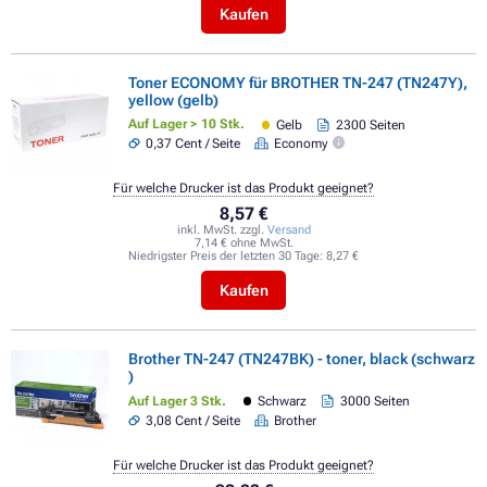
Kaufen
Toner ECONOMY für BROTHER TN-247 (TN247Y),
yellow (gelb)
Auf Lager > 10 Stk.
Gelb
2300 Seiten
0,37 Cent / Seite
Economy
Für welche Drucker ist das Produkt geeignet?
8,57 €
inkl. MwSt. zzgl.
Versand
7,14 € ohne MwSt.
Niedrigster Preis der letzten 30 Tage:
8,27 €
Kaufen
Brother TN-247 (TN247BK) - toner, black (schwarz
)
Auf Lager 3 Stk.
Schwarz
3000 Seiten
3,08 Cent / Seite
Brother
Für welche Drucker ist das Produkt geeignet?