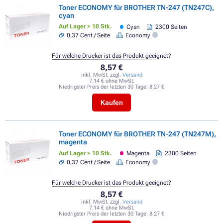
Toner ECONOMY für BROTHER TN-247 (TN247C),
cyan
Auf Lager > 10 Stk.
Cyan
2300 Seiten
0,37 Cent / Seite
Economy
Für welche Drucker ist das Produkt geeignet?
8,57 €
inkl. MwSt. zzgl.
Versand
7,14 € ohne MwSt.
Niedrigster Preis der letzten 30 Tage:
8,27 €
Kaufen
Toner ECONOMY für BROTHER TN-247 (TN247M),
magenta
Auf Lager > 10 Stk.
Magenta
2300 Seiten
0,37 Cent / Seite
Economy
Für welche Drucker ist das Produkt geeignet?
8,57 €
inkl. MwSt. zzgl.
Versand
7,14 € ohne MwSt.
Niedrigster Preis der letzten 30 Tage:
8,27 €