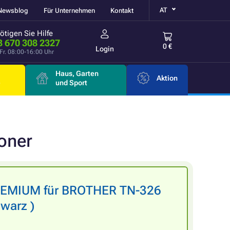
AT
Newsblog
Für Unternehmen
Kontakt
ötigen Sie Hilfe
3 670 308 2327
0 €
Login
Fr. 08:00-16:00 Uhr
Haus, Garten
Aktion
e
und Sport
oner
PREMIUM für BROTHER TN-326
warz )