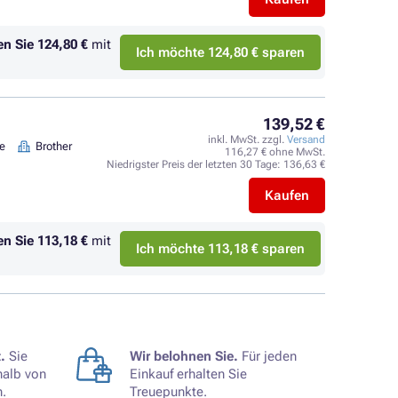
en Sie
124,80 €
mit
Ich möchte 124,80 € sparen
139,52 €
inkl. MwSt. zzgl.
Versand
te
Brother
116,27 € ohne MwSt.
Niedrigster Preis der letzten 30 Tage:
136,63 €
Kaufen
en Sie
113,18 €
mit
Ich möchte 113,18 € sparen
.
Sie
Wir belohnen Sie.
Für jeden
halb von
Einkauf erhalten Sie
.
Treuepunkte.