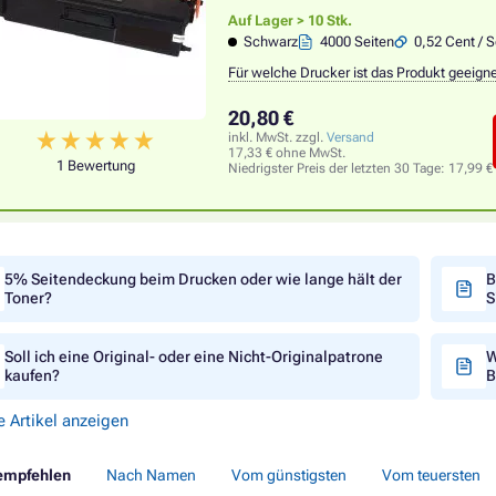
Auf Lager > 10 Stk.
Schwarz
4000 Seiten
0,52 Cent / S
Für welche Drucker ist das Produkt geeign
20,80 €
inkl. MwSt. zzgl.
Versand
17,33 € ohne MwSt.
1 Bewertung
Niedrigster Preis der letzten 30 Tage:
17,99 €
5% Seitendeckung beim Drucken oder wie lange hält der
B
Toner?
S
Soll ich eine Original- oder eine Nicht-Originalpatrone
W
kaufen?
B
e Artikel anzeigen
empfehlen
Nach Namen
Vom günstigsten
Vom teuersten