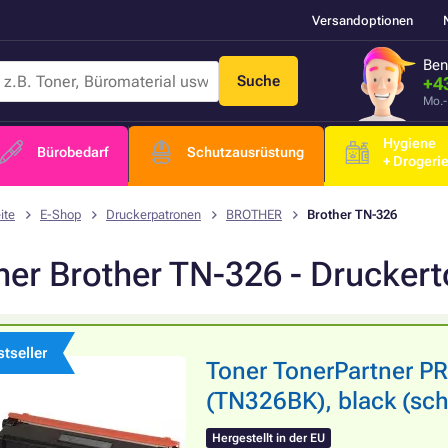
Versandoptionen
Ben
Suche
+4
Mo.-
Hygiene
Bürobedarf
Schutzausrüstung
+ Drogeri
ite
E-Shop
Druckerpatronen
BROTHER
Brother TN-326
ner Brother TN-326 - Druckert
tseller
Toner TonerPartner 
(TN326BK), black (sch
Hergestellt in der EU