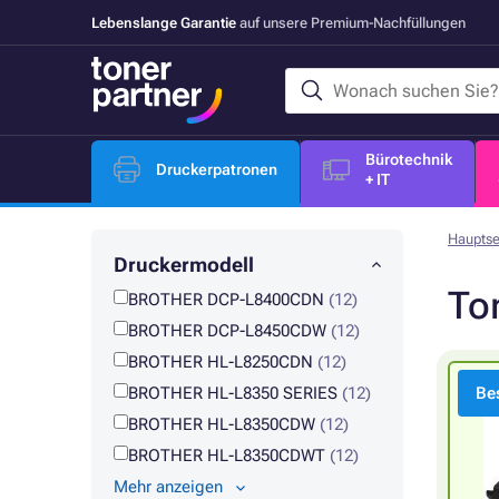
Lebenslange Garantie
auf unsere Premium-Nachfüllungen
Bürotechnik
Druckerpatronen
+ IT
Hauptse
Druckermodell
To
BROTHER DCP-L8400CDN
(12)
BROTHER DCP-L8450CDW
(12)
BROTHER HL-L8250CDN
(12)
BROTHER HL-L8350 SERIES
(12)
Bes
BROTHER HL-L8350CDW
(12)
BROTHER HL-L8350CDWT
(12)
Mehr anzeigen