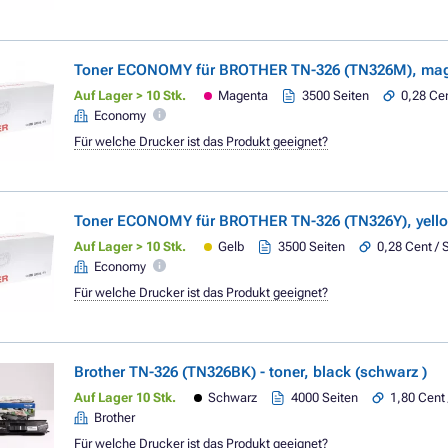
Toner ECONOMY für BROTHER TN-326 (TN326M), ma
Auf Lager > 10 Stk.
Magenta
3500 Seiten
0,28 Cen
Economy
Für welche Drucker ist das Produkt geeignet?
Toner ECONOMY für BROTHER TN-326 (TN326Y), yello
Auf Lager > 10 Stk.
Gelb
3500 Seiten
0,28 Cent / 
Economy
Für welche Drucker ist das Produkt geeignet?
Brother TN-326 (TN326BK) - toner, black (schwarz )
Auf Lager 10 Stk.
Schwarz
4000 Seiten
1,80 Cent 
Brother
Für welche Drucker ist das Produkt geeignet?