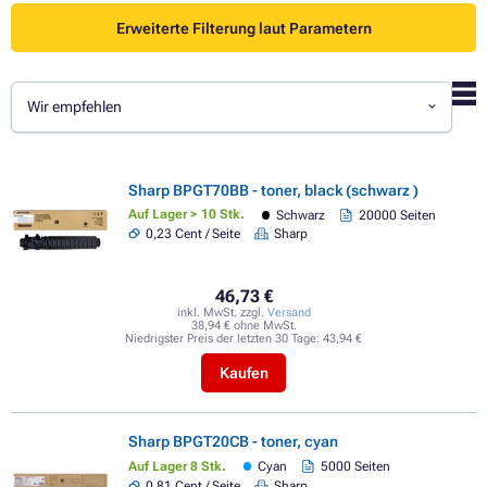
Erweiterte Filterung laut Parametern
Wir empfehlen
Sharp BPGT70BB - toner, black (schwarz )
Auf Lager > 10 Stk.
Schwarz
20000 Seiten
0,23 Cent / Seite
Sharp
46,73 €
inkl. MwSt. zzgl.
Versand
38,94 € ohne MwSt.
Niedrigster Preis der letzten 30 Tage:
43,94 €
Kaufen
Sharp BPGT20CB - toner, cyan
Auf Lager 8 Stk.
Cyan
5000 Seiten
0,81 Cent / Seite
Sharp