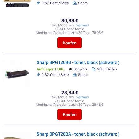
0,67 Cent / Seite
Sharp
80,93 €
inkl. MwSt. zzgl.
Versand
67,44 € ohne MwSt.
Niedrigster Preis der letzten 30 Tage:
78,98 €
Kaufen
Sharp BPGT20BB - toner, black (schwarz )
Auf Lager 1 Stk.
Schwarz
9000 Seiten
0,32 Cent / Seite
Sharp
28,84 €
inkl. MwSt. zzgl.
Versand
24,03 € ohne MwSt.
Niedrigster Preis der letzten 30 Tage:
28,46 €
Kaufen
Sharp BPGT20BA - toner, black (schwarz )