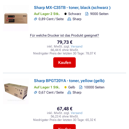
Sharp MX-C35TB - toner, black (schwarz )
Auf Lager 2 Stk.
Schwarz
9000 Seiten
0,89 Cent / Seite
Sharp
Für welche Drucker ist das Produkt geeignet?
79,73 €
inkl. MwSt. zzgl.
Versand
66,44 € ohne MwSt.
Niedrigster Preis der letzten 30 Tage:
78,07 €
Kaufen
Sharp BPGT20YA - toner, yellow (gelb)
Auf Lager 1 Stk.
Gelb
10000 Seiten
0,67 Cent / Seite
Sharp
67,48 €
inkl. MwSt. zzgl.
Versand
56,23 € ohne MwSt.
Niedrigster Preis der letzten 30 Tage:
65,32 €