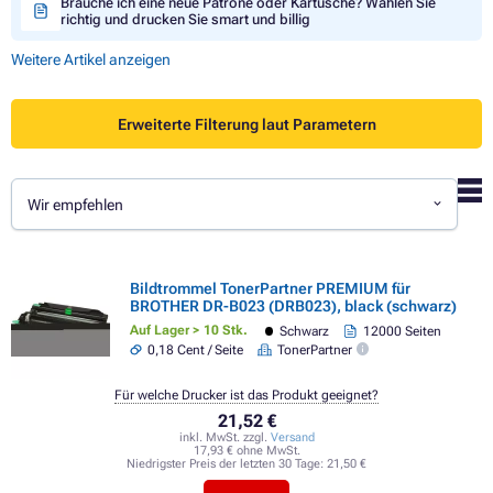
Brauche ich eine neue Patrone oder Kartusche? Wählen Sie
richtig und drucken Sie smart und billig
Weitere Artikel anzeigen
Erweiterte Filterung laut Parametern
Wir empfehlen
Bildtrommel TonerPartner PREMIUM für
BROTHER DR-B023 (DRB023), black (schwarz)
Auf Lager > 10 Stk.
Schwarz
12000 Seiten
0,18 Cent / Seite
TonerPartner
Für welche Drucker ist das Produkt geeignet?
21,52 €
inkl. MwSt. zzgl.
Versand
17,93 € ohne MwSt.
Niedrigster Preis der letzten 30 Tage:
21,50 €