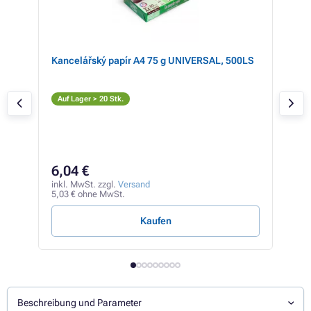
Kancelářský papír A4 75 g UNIVERSAL, 500LS
Can
(gel
Ge
Auf Lager > 20 Stk.
Auf
13
6,04 €
inkl
114,
inkl. MwSt. zzgl.
Versand
5,03 € ohne MwSt.
1,62 
Kaufen
Beschreibung und Parameter