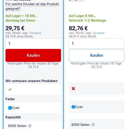
Für welche Drucker ist das Produkt
geeignet?
Auf Lager > 10 Stk.,
Auf Lager 8 Stk.,
dienstag bei Ihnen
lieferzeit: 1-2 Werktage
29,75 €
82,76 €
inkl. MwSt. zzgl.
Versand
inkl. MwSt. zzgl.
Versand
24,79 €
ohne MwSt.
68,97 €
ohne MwSt.
Kaufen
Kaufen
Niedrigster Preis der letzten 30 Tage:
Niedrigster Preis der letzten 30 Tage:
29,75 €
82,72 €
Wir vertrauen unseren Produkten
Farbe
Cyan
Cyan
Kapazität
8500 Seiten
8500 Seiten