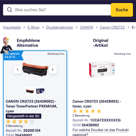
Suche
Menü
Hauptseite
E-Shop
Druckerpatronen
CANON
Canon CRG723
Ca
Empfohlene
Original
Alternative
-Artikel
Sie sparen
Abbildung Foto
Abbildung Foto
53,01 €
CANON CRG723 (2643B002) -
Canon CRG723 (2643B002) -
Toner TonerPartner PREMIUM,
toner, cyan
cyan
2 Bewertung
Hergestellt in der EU
Bestell-Nr.:
1CCA723XXXXCG
OEM:
2643B002
5 Bewertung
Für welche Drucker ist das Produkt
Bestell-Nr.:
20200104
geeignet?
OEM:
2643B002