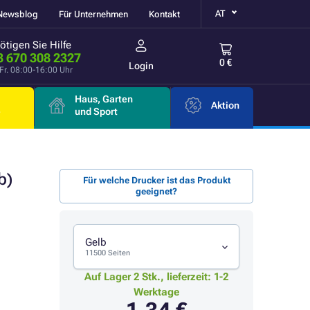
AT
Newsblog
Für Unternehmen
Kontakt
ötigen Sie Hilfe
3 670 308 2327
0 €
Login
Fr. 08:00-16:00 Uhr
Haus, Garten
Aktion
e
und Sport
b)
Für welche Drucker ist das Produkt
geeignet?
Gelb
11500 Seiten
Auf Lager 2 Stk., lieferzeit: 1-2
Werktage