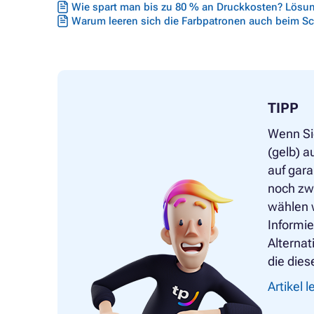
Wie spart man bis zu 80 % an Druckkosten? Lösun
Warum leeren sich die Farbpatronen auch beim S
TIPP
Wenn Si
(gelb) 
auf gara
noch zwi
wählen w
Informie
Alternat
die dies
Artikel 