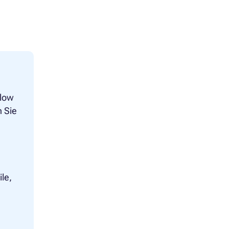
llow
 Sie
e
le,