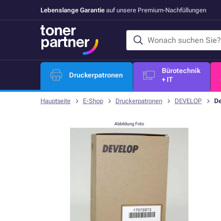
Lebenslange Garantie
auf unsere Premium-Nachfüllungen
Bürotechnik
Druckerpatronen
+ IT
Hauptseite
E-Shop
Druckerpatronen
DEVELOP
De
Abbildung Foto