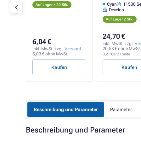
0 Seiten
Cyan
11500 Se
Auf Lager > 20 Stk.
Develop
Auf Lager 2 Stk.
24,70 €
6,04 €
rsand
inkl. MwSt. zzgl.
Ve
.
20,58 € ohne MwSt.
inkl. MwSt. zzgl.
Versand
5,03 € ohne MwSt.
0,21 Cent / Seite
Kaufen
Kaufen
Beschreibung und Parameter
Parameter
Beschreibung und Parameter