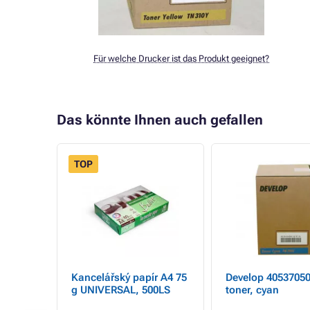
Für welche Drucker ist das Produkt geeignet?
Das könnte Ihnen auch gefallen
TOP
 -
Kancelářský papír A4 75
Develop 40537050
warz )
g UNIVERSAL, 500LS
toner, cyan