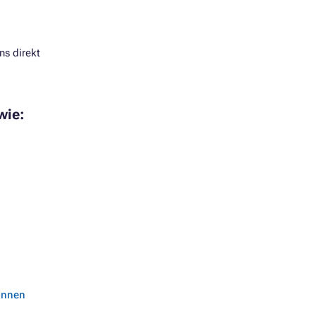
ns direkt
wie:
können