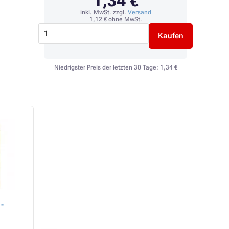
1,34 €
inkl. MwSt. zzgl.
Versand
1,12 €
ohne MwSt.
Kaufen
Niedrigster Preis der letzten 30 Tage:
1,34 €
-
Develop 4047605 -
Develop 4047705 -
Bildtrommel, magenta
Bildtrommel, cyan