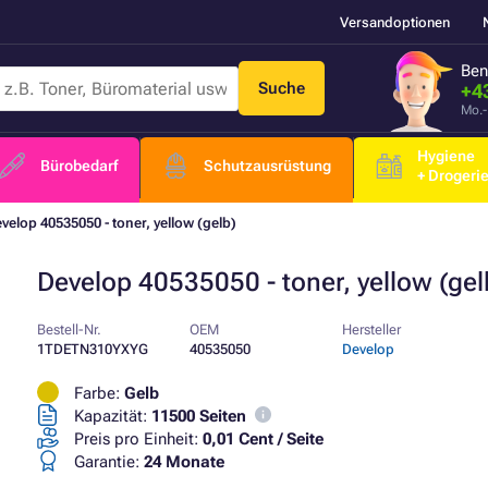
Versandoptionen
Ben
Suche
+4
Mo.-
Hygiene
Bürobedarf
Schutzausrüstung
+ Drogeri
velop 40535050 - toner, yellow (gelb)
Develop 40535050 - toner, yellow (gel
Bestell-Nr.
OEM
Hersteller
1TDETN310YXYG
40535050
Develop
Farbe:
Gelb
Kapazität:
11500 Seiten
Preis pro Einheit:
0,01 Cent / Seite
Garantie:
24 Monate