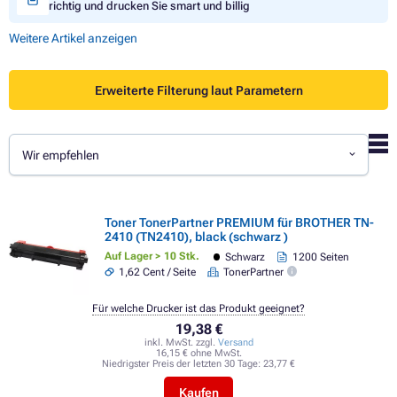
richtig und drucken Sie smart und billig
Weitere Artikel anzeigen
Erweiterte Filterung laut Parametern
Wir empfehlen
Toner TonerPartner PREMIUM für BROTHER TN-
2410 (TN2410), black (schwarz )
Auf Lager > 10 Stk.
Schwarz
1200 Seiten
1,62 Cent / Seite
TonerPartner
Für welche Drucker ist das Produkt geeignet?
19,38 €
inkl. MwSt. zzgl.
Versand
16,15 € ohne MwSt.
Niedrigster Preis der letzten 30 Tage:
23,77 €
Kaufen