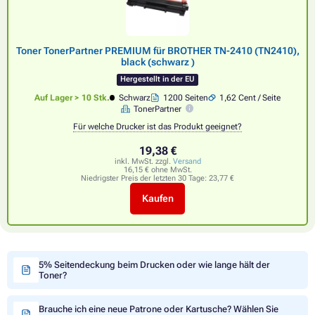
Toner TonerPartner PREMIUM für BROTHER TN-2410 (TN2410),
black (schwarz )
Hergestellt in der EU
Auf Lager > 10 Stk.
Schwarz
1200 Seiten
1,62 Cent / Seite
TonerPartner
Für welche Drucker ist das Produkt geeignet?
19,38 €
inkl. MwSt. zzgl.
Versand
16,15 € ohne MwSt.
Niedrigster Preis der letzten 30 Tage:
23,77 €
Kaufen
5% Seitendeckung beim Drucken oder wie lange hält der
Toner?
Brauche ich eine neue Patrone oder Kartusche? Wählen Sie