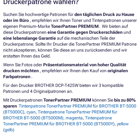
Druckerpatrone wählen?
Suchen Sie hochwertige Patronen für
den täglichen Druck zu Hause
oder im Büro
, empfehlen wir Ihnen Toner und Tintenpatronen unserer
eigenen Premium-Marke
TonerPartner PREMIUM
. Wir bieten auf
diese Druckerpatronen
eine Garantie gegen Druckerschäden
und
eine lebenslange Garantie
auf die mechanischen Teile der
Druckerpatrone. Sollte Ihr Drucker die TonerPartner PREMIUM Patrone
nicht akzeptieren, können Sie diese an uns zurücksenden und wir
erstatten Ihnen das Geld.
Wenn Sie Fotos oder
Präsentationsmaterial von hoher Qualität
drucken möchten
, empfehlen wir Ihnen den Kauf von
originalen
Farbpatronen
.
Für den Drucker BROTHER DCP-T425W bieten wir 3 kompatible
Patronen und 4 Originalpatronen an.
Mit Druckerpatronen
TonerPartner PREMIUM
können Sie
bis zu 80%
sparen
Tintenpatrone TonerPartner PREMIUM für BROTHER BT-5000
(BT5000C), cyan
,
Tintenpatrone TonerPartner PREMIUM für
BROTHER BT-5000 (BT5000M), magenta
,
Tintenpatrone
TonerPartner PREMIUM für BROTHER BT-5000 (BT5000Y), yellow
(gelb)