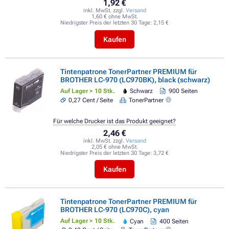
1,92 €
inkl. MwSt. zzgl.
Versand
1,60 € ohne MwSt.
Niedrigster Preis der letzten 30 Tage:
2,15 €
Kaufen
Tintenpatrone TonerPartner PREMIUM für
BROTHER LC-970 (LC970BK), black (schwarz)
Auf Lager > 10 Stk.
Schwarz
900 Seiten
0,27 Cent / Seite
TonerPartner
Für welche Drucker ist das Produkt geeignet?
2,46 €
inkl. MwSt. zzgl.
Versand
2,05 € ohne MwSt.
Niedrigster Preis der letzten 30 Tage:
3,72 €
Kaufen
Tintenpatrone TonerPartner PREMIUM für
BROTHER LC-970 (LC970C), cyan
Auf Lager > 10 Stk.
Cyan
400 Seiten