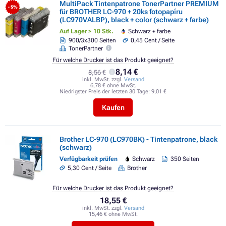
MultiPack Tintenpatrone TonerPartner PREMIUM
- 5%
für BROTHER LC-970 + 20ks fotopapíru
(LC970VALBP), black + color (schwarz + farbe)
Auf Lager > 10 Stk.
Schwarz + farbe
900/3x300 Seiten
0,45 Cent / Seite
TonerPartner
Für welche Drucker ist das Produkt geeignet?
8,14 €
8,56 €
inkl. MwSt. zzgl.
Versand
6,78 € ohne MwSt.
Niedrigster Preis der letzten 30 Tage:
9,01 €
Kaufen
Brother LC-970 (LC970BK) - Tintenpatrone, black
(schwarz)
Verfügbarkeit prüfen
Schwarz
350 Seiten
5,30 Cent / Seite
Brother
Für welche Drucker ist das Produkt geeignet?
18,55 €
inkl. MwSt. zzgl.
Versand
15,46 € ohne MwSt.