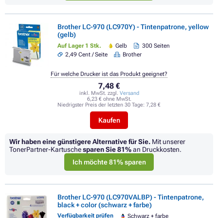
Brother LC-970 (LC970Y) - Tintenpatrone, yellow
(gelb)
Auf Lager 1 Stk.
Gelb
300 Seiten
2,49 Cent / Seite
Brother
Für welche Drucker ist das Produkt geeignet?
7,48 €
inkl. MwSt. zzgl.
Versand
6,23 € ohne MwSt.
Niedrigster Preis der letzten 30 Tage:
7,28 €
Kaufen
Wir haben eine günstigere Alternative für Sie.
Mit unserer
TonerPartner-Kartusche
sparen Sie
81%
an Druckkosten.
Ich möchte 81% sparen
Brother LC-970 (LC970VALBP) - Tintenpatrone,
black + color (schwarz + farbe)
Verfügbarkeit prüfen
Schwarz + farbe