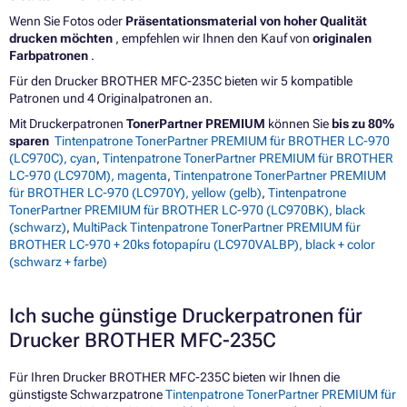
Wenn Sie Fotos oder
Präsentationsmaterial von hoher Qualität
drucken möchten
, empfehlen wir Ihnen den Kauf von
originalen
Farbpatronen
.
Für den Drucker BROTHER MFC-235C bieten wir 5 kompatible
Patronen und 4 Originalpatronen an.
Mit Druckerpatronen
TonerPartner PREMIUM
können Sie
bis zu 80%
sparen
Tintenpatrone TonerPartner PREMIUM für BROTHER LC-970
(LC970C), cyan
,
Tintenpatrone TonerPartner PREMIUM für BROTHER
LC-970 (LC970M), magenta
,
Tintenpatrone TonerPartner PREMIUM
für BROTHER LC-970 (LC970Y), yellow (gelb)
,
Tintenpatrone
TonerPartner PREMIUM für BROTHER LC-970 (LC970BK), black
(schwarz)
,
MultiPack Tintenpatrone TonerPartner PREMIUM für
BROTHER LC-970 + 20ks fotopapíru (LC970VALBP), black + color
(schwarz + farbe)
Ich suche günstige Druckerpatronen für
Drucker BROTHER MFC-235C
Für Ihren Drucker BROTHER MFC-235C bieten wir Ihnen die
günstigste Schwarzpatrone
Tintenpatrone TonerPartner PREMIUM für