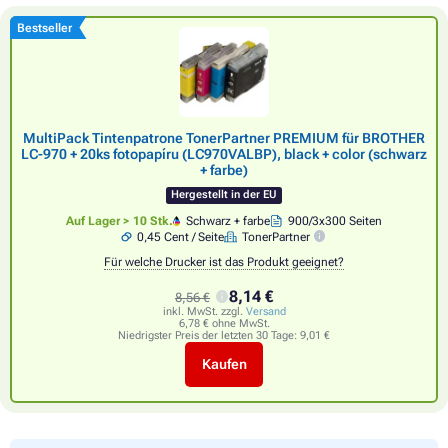
Bestseller
MultiPack Tintenpatrone TonerPartner PREMIUM für BROTHER
LC-970 + 20ks fotopapíru (LC970VALBP), black + color (schwarz
+ farbe)
Hergestellt in der EU
Auf Lager > 10 Stk.
Schwarz + farbe
900/3x300 Seiten
0,45 Cent / Seite
TonerPartner
Für welche Drucker ist das Produkt geeignet?
8,14 €
8,56 €
inkl. MwSt. zzgl.
Versand
6,78 € ohne MwSt.
Niedrigster Preis der letzten 30 Tage:
9,01 €
Kaufen