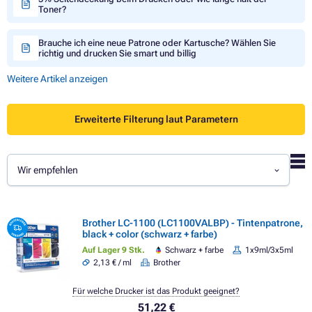
Toner?
Brauche ich eine neue Patrone oder Kartusche? Wählen Sie
richtig und drucken Sie smart und billig
Weitere Artikel anzeigen
Erweiterte Filterung laut Parametern
Wir empfehlen
Brother LC-1100 (LC1100VALBP) - Tintenpatrone,
black + color (schwarz + farbe)
Auf Lager 9 Stk.
Schwarz + farbe
1x9ml/3x5ml
2,13 € / ml
Brother
Für welche Drucker ist das Produkt geeignet?
51,22 €