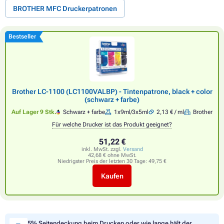
BROTHER MFC Druckerpatronen
Bestseller
Brother LC-1100 (LC1100VALBP) - Tintenpatrone, black + color
(schwarz + farbe)
Auf Lager 9 Stk.
Schwarz + farbe
1x9ml/3x5ml
2,13 € / ml
Brother
Für welche Drucker ist das Produkt geeignet?
51,22 €
inkl. MwSt. zzgl.
Versand
42,68 € ohne MwSt.
Niedrigster Preis der letzten 30 Tage:
49,75 €
Kaufen
5% Seitendeckung beim Drucken oder wie lange hält der