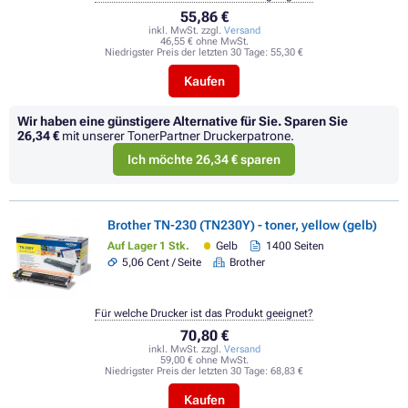
55,86 €
inkl. MwSt. zzgl.
Versand
46,55 € ohne MwSt.
Niedrigster Preis der letzten 30 Tage:
55,30 €
Kaufen
Wir haben eine günstigere Alternative für Sie.
Sparen Sie
26,34 €
mit unserer TonerPartner Druckerpatrone.
Ich möchte 26,34 € sparen
Brother TN-230 (TN230Y) - toner, yellow (gelb)
Auf Lager 1 Stk.
Gelb
1400 Seiten
5,06 Cent / Seite
Brother
Für welche Drucker ist das Produkt geeignet?
70,80 €
inkl. MwSt. zzgl.
Versand
59,00 € ohne MwSt.
Niedrigster Preis der letzten 30 Tage:
68,83 €
Kaufen