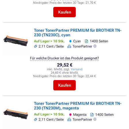
Niedrigster Preis der letzten 30 Tage:
21,70 €
Kaufen
Toner TonerPartner PREMIUM für BROTHER TN-
230 (TN230C), cyan
Auf Lager > 10 Stk.
Cyan
1400 Seiten
2,11 Cent / Seite
TonerPartner
Für welche Drucker ist das Produkt geeignet?
29,52 €
inkl. MwSt. zzgl.
Versand
24,60 € ohne MwSt.
Niedrigster Preis der letzten 30 Tage:
22,44 €
Kaufen
Toner TonerPartner PREMIUM für BROTHER TN-
230 (TN230M), magenta
Auf Lager > 10 Stk.
Magenta
1400 Seiten
2,11 Cent / Seite
TonerPartner