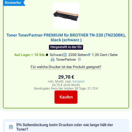
Bestseller
Toner TonerPartner PREMIUM für BROTHER TN-230 (TN230BK),
black (schwarz )
Hergestellt in der EU
Auf Lager > 10 Stk.
Schwarz
2200 Seiten
1,35 Cent / Seite
TonerPartner
Für welche Drucker ist das Produkt geeignet?
29,70 €
inkl. MwSt. zzgl.
Versand
24,75 € ohne MwSt.
Niedrigster Preis der letzten 30 Tage:
21,70 €
Kaufen
5% Seitendeckung beim Drucken oder wie lange hält der
Toner?