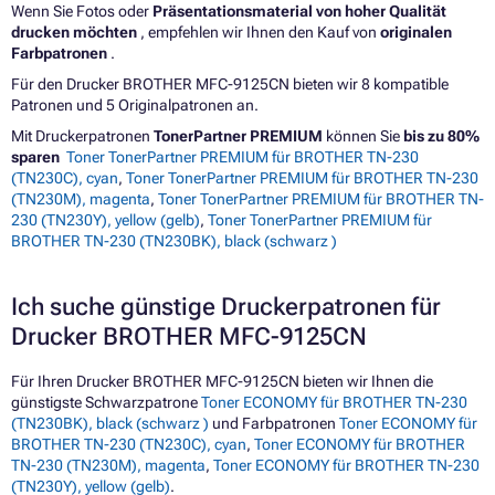
Wenn Sie Fotos oder
Präsentationsmaterial von hoher Qualität
drucken möchten
, empfehlen wir Ihnen den Kauf von
originalen
Farbpatronen
.
Für den Drucker BROTHER MFC-9125CN bieten wir 8 kompatible
Patronen und 5 Originalpatronen an.
Mit Druckerpatronen
TonerPartner PREMIUM
können Sie
bis zu 80%
sparen
Toner TonerPartner PREMIUM für BROTHER TN-230
(TN230C), cyan
,
Toner TonerPartner PREMIUM für BROTHER TN-230
(TN230M), magenta
,
Toner TonerPartner PREMIUM für BROTHER TN-
230 (TN230Y), yellow (gelb)
,
Toner TonerPartner PREMIUM für
BROTHER TN-230 (TN230BK), black (schwarz )
Ich suche günstige Druckerpatronen für
Drucker BROTHER MFC-9125CN
Für Ihren Drucker BROTHER MFC-9125CN bieten wir Ihnen die
günstigste Schwarzpatrone
Toner ECONOMY für BROTHER TN-230
(TN230BK), black (schwarz )
und Farbpatronen
Toner ECONOMY für
BROTHER TN-230 (TN230C), cyan
,
Toner ECONOMY für BROTHER
TN-230 (TN230M), magenta
,
Toner ECONOMY für BROTHER TN-230
(TN230Y), yellow (gelb)
.