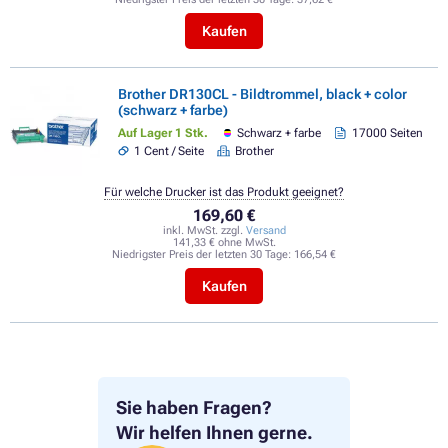
Kaufen
Brother DR130CL - Bildtrommel, black + color
(schwarz + farbe)
Auf Lager 1 Stk.
Schwarz + farbe
17000 Seiten
1 Cent / Seite
Brother
Für welche Drucker ist das Produkt geeignet?
169,60 €
inkl. MwSt. zzgl.
Versand
141,33 € ohne MwSt.
Niedrigster Preis der letzten 30 Tage:
166,54 €
Kaufen
Sie haben Fragen?
Wir helfen Ihnen gerne.