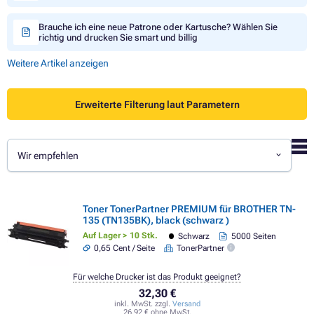
Brauche ich eine neue Patrone oder Kartusche? Wählen Sie
richtig und drucken Sie smart und billig
Weitere Artikel anzeigen
Erweiterte Filterung laut Parametern
Wir empfehlen
Toner TonerPartner PREMIUM für BROTHER TN-
135 (TN135BK), black (schwarz )
Auf Lager > 10 Stk.
Schwarz
5000 Seiten
0,65 Cent / Seite
TonerPartner
Für welche Drucker ist das Produkt geeignet?
32,30 €
inkl. MwSt. zzgl.
Versand
26,92 € ohne MwSt.