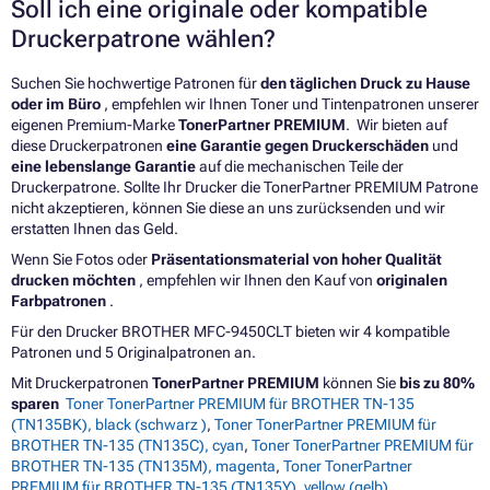
Soll ich eine originale oder kompatible
Druckerpatrone wählen?
Suchen Sie hochwertige Patronen für
den täglichen Druck zu Hause
oder im Büro
, empfehlen wir Ihnen Toner und Tintenpatronen unserer
eigenen Premium-Marke
TonerPartner PREMIUM
. Wir bieten auf
diese Druckerpatronen
eine Garantie gegen Druckerschäden
und
eine lebenslange Garantie
auf die mechanischen Teile der
Druckerpatrone. Sollte Ihr Drucker die TonerPartner PREMIUM Patrone
nicht akzeptieren, können Sie diese an uns zurücksenden und wir
erstatten Ihnen das Geld.
Wenn Sie Fotos oder
Präsentationsmaterial von hoher Qualität
drucken möchten
, empfehlen wir Ihnen den Kauf von
originalen
Farbpatronen
.
Für den Drucker BROTHER MFC-9450CLT bieten wir 4 kompatible
Patronen und 5 Originalpatronen an.
Mit Druckerpatronen
TonerPartner PREMIUM
können Sie
bis zu 80%
sparen
Toner TonerPartner PREMIUM für BROTHER TN-135
(TN135BK), black (schwarz )
,
Toner TonerPartner PREMIUM für
BROTHER TN-135 (TN135C), cyan
,
Toner TonerPartner PREMIUM für
BROTHER TN-135 (TN135M), magenta
,
Toner TonerPartner
PREMIUM für BROTHER TN-135 (TN135Y), yellow (gelb)