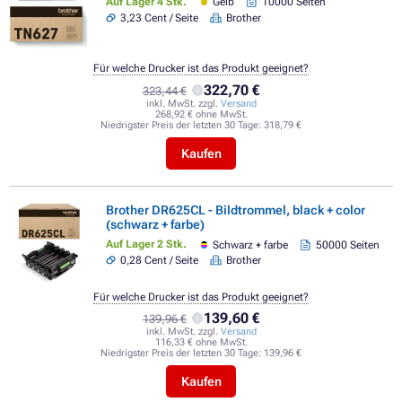
Auf Lager 4 Stk.
Gelb
10000 Seiten
3,23 Cent / Seite
Brother
Für welche Drucker ist das Produkt geeignet?
322,70 €
323,44 €
inkl. MwSt. zzgl.
Versand
268,92 € ohne MwSt.
Niedrigster Preis der letzten 30 Tage:
318,79 €
Kaufen
Brother DR625CL - Bildtrommel, black + color
(schwarz + farbe)
Auf Lager 2 Stk.
Schwarz + farbe
50000 Seiten
0,28 Cent / Seite
Brother
Für welche Drucker ist das Produkt geeignet?
139,60 €
139,96 €
inkl. MwSt. zzgl.
Versand
116,33 € ohne MwSt.
Niedrigster Preis der letzten 30 Tage:
139,96 €
Kaufen