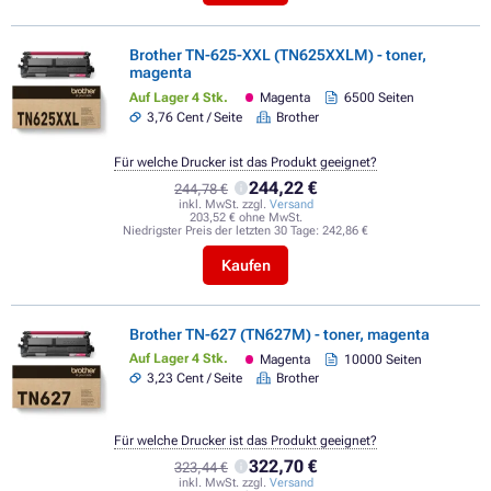
Brother TN-625-XXL (TN625XXLM) - toner,
magenta
Auf Lager 4 Stk.
Magenta
6500 Seiten
3,76 Cent / Seite
Brother
Für welche Drucker ist das Produkt geeignet?
244,22 €
244,78 €
inkl. MwSt. zzgl.
Versand
203,52 € ohne MwSt.
Niedrigster Preis der letzten 30 Tage:
242,86 €
Kaufen
Brother TN-627 (TN627M) - toner, magenta
Auf Lager 4 Stk.
Magenta
10000 Seiten
3,23 Cent / Seite
Brother
Für welche Drucker ist das Produkt geeignet?
322,70 €
323,44 €
inkl. MwSt. zzgl.
Versand