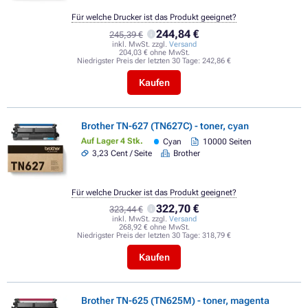
Für welche Drucker ist das Produkt geeignet?
244,84 €
245,39 €
inkl. MwSt. zzgl.
Versand
204,03 € ohne MwSt.
Niedrigster Preis der letzten 30 Tage:
242,86 €
Kaufen
Brother TN-627 (TN627C) - toner, cyan
Auf Lager 4 Stk.
Cyan
10000 Seiten
3,23 Cent / Seite
Brother
Für welche Drucker ist das Produkt geeignet?
322,70 €
323,44 €
inkl. MwSt. zzgl.
Versand
268,92 € ohne MwSt.
Niedrigster Preis der letzten 30 Tage:
318,79 €
Kaufen
Brother TN-625 (TN625M) - toner, magenta