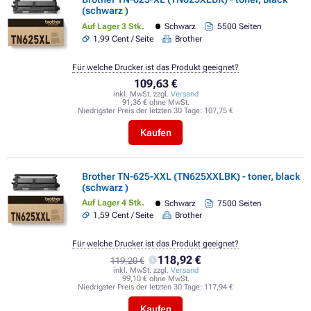
(schwarz )
Auf Lager 3 Stk.
Schwarz
5500 Seiten
1,99 Cent / Seite
Brother
Für welche Drucker ist das Produkt geeignet?
109,63 €
inkl. MwSt. zzgl.
Versand
91,36 € ohne MwSt.
Niedrigster Preis der letzten 30 Tage:
107,75 €
Kaufen
Brother TN-625-XXL (TN625XXLBK) - toner, black
(schwarz )
Auf Lager 4 Stk.
Schwarz
7500 Seiten
1,59 Cent / Seite
Brother
Für welche Drucker ist das Produkt geeignet?
118,92 €
119,20 €
inkl. MwSt. zzgl.
Versand
99,10 € ohne MwSt.
Niedrigster Preis der letzten 30 Tage:
117,94 €
Kaufen