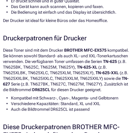
Er druckt schnell und in guter Qualität.
Das Gerät kann auch scannen, kopieren und faxen.
Die Bedienung ist einfach und das Display ist übersichtlich.
Der Drucker ist ideal für kleine Büros oder das Homeoffice.
Druckerpatronen für Drucker
Diese Toner sind mit dem Drucker
BROTHER MFC-EX575
kompatibel.
Sie können sowohl Standard- als auch XL- und XXL-Tonerkartuschen
verwenden. Die verfügbaren Toner umfassen die Serien
TN-625
(z.B.
TN625BK, TN625C, TN625M, TN625Y),
TN-625-XL
(z.B.
TN625XLBK, TN625XLC, TN625XLM, TN625XLY),
TN-625-XXL
(z.B.
TN625XXLBK, TN625XXLC, TN625XXLM, TN625XXLY) sowie die
TN-
627
Serie (z.B. TN627BK, TN627C, TN627M, TN627Y). Zusätzlich ist
die Bildtrommel
DR625CL
für diesen Drucker geeignet.
Kompatibel mit Schwarz-, Cyan-, Magenta- und Gelbtonern
Verschiedene Kapazitäten: Standard, XL und XXL
Auch die Bildtrommel DR625CL ist passend
Diese Druckerpatronen BROTHER MFC-