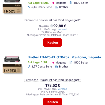
Auf Lager 8 Stk.
Magenta
1800 Seiten
5,16 Cent / Seite
Brother
Für welche Drucker ist das Produkt geeignet?
92,88 €
93,10 €
inkl. MwSt. zzgl.
Versand
77,40 € ohne MwSt.
Niedrigster Preis der letzten 30 Tage:
88,22 €
Kaufen
Brother TN-625-XL (TN625XLM) - toner, magenta
Auf Lager 1 Stk.
Magenta
4500 Seiten
3,97 Cent / Seite
Brother
Für welche Drucker ist das Produkt geeignet?
178,52 €
inkl. MwSt. zzgl.
Versand
148,77 € ohne MwSt.
Niedrigster Preis der letzten 30 Tage:
176,32 €
Kaufen