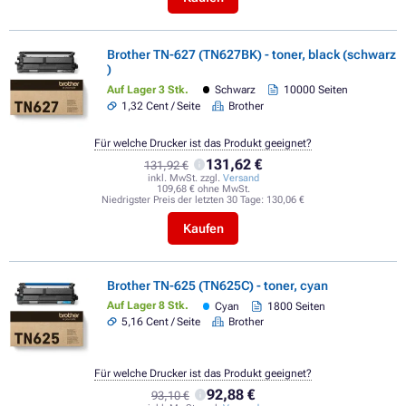
Brother TN-627 (TN627BK) - toner, black (schwarz
)
Auf Lager 3 Stk.
Schwarz
10000 Seiten
1,32 Cent / Seite
Brother
Für welche Drucker ist das Produkt geeignet?
131,62 €
131,92 €
inkl. MwSt. zzgl.
Versand
109,68 € ohne MwSt.
Niedrigster Preis der letzten 30 Tage:
130,06 €
Kaufen
Brother TN-625 (TN625C) - toner, cyan
Auf Lager 8 Stk.
Cyan
1800 Seiten
5,16 Cent / Seite
Brother
Für welche Drucker ist das Produkt geeignet?
92,88 €
93,10 €