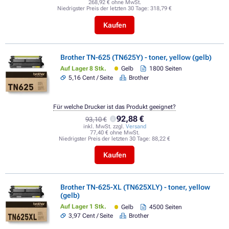
268,92 € ohne MwSt.
Niedrigster Preis der letzten 30 Tage:
318,79 €
Kaufen
Brother TN-625 (TN625Y) - toner, yellow (gelb)
Auf Lager 8 Stk.
Gelb
1800 Seiten
5,16 Cent / Seite
Brother
Für welche Drucker ist das Produkt geeignet?
92,88 €
93,10 €
inkl. MwSt. zzgl.
Versand
77,40 € ohne MwSt.
Niedrigster Preis der letzten 30 Tage:
88,22 €
Kaufen
Brother TN-625-XL (TN625XLY) - toner, yellow
(gelb)
Auf Lager 1 Stk.
Gelb
4500 Seiten
3,97 Cent / Seite
Brother