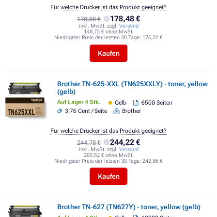
Für welche Drucker ist das Produkt geeignet?
178,48 €
178,88 €
inkl. MwSt. zzgl.
Versand
148,73 € ohne MwSt.
Niedrigster Preis der letzten 30 Tage:
176,32 €
Kaufen
Brother TN-625-XXL (TN625XXLY) - toner, yellow
(gelb)
Auf Lager 4 Stk.
Gelb
6500 Seiten
3,76 Cent / Seite
Brother
Für welche Drucker ist das Produkt geeignet?
244,22 €
244,78 €
inkl. MwSt. zzgl.
Versand
203,52 € ohne MwSt.
Niedrigster Preis der letzten 30 Tage:
242,86 €
Kaufen
Brother TN-627 (TN627Y) - toner, yellow (gelb)