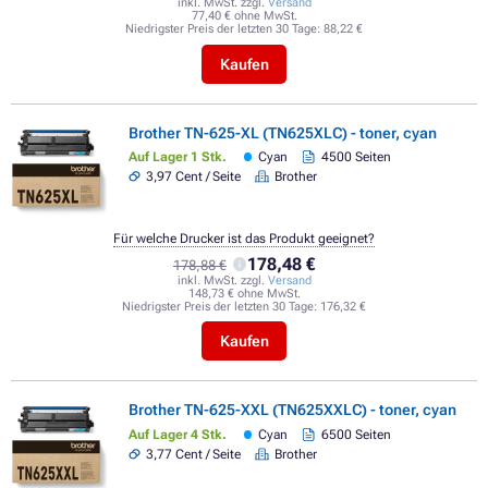
inkl. MwSt. zzgl.
Versand
77,40 € ohne MwSt.
Niedrigster Preis der letzten 30 Tage:
88,22 €
Kaufen
Brother TN-625-XL (TN625XLC) - toner, cyan
Auf Lager 1 Stk.
Cyan
4500 Seiten
3,97 Cent / Seite
Brother
Für welche Drucker ist das Produkt geeignet?
178,48 €
178,88 €
inkl. MwSt. zzgl.
Versand
148,73 € ohne MwSt.
Niedrigster Preis der letzten 30 Tage:
176,32 €
Kaufen
Brother TN-625-XXL (TN625XXLC) - toner, cyan
Auf Lager 4 Stk.
Cyan
6500 Seiten
3,77 Cent / Seite
Brother