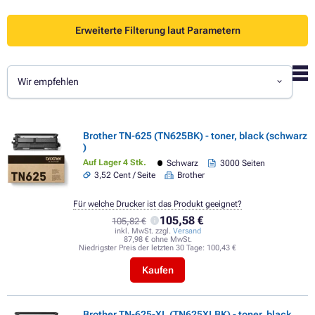
Erweiterte Filterung laut Parametern
Wir empfehlen
Brother TN-625 (TN625BK) - toner, black (schwarz
)
Auf Lager 4 Stk.
Schwarz
3000 Seiten
3,52 Cent / Seite
Brother
Für welche Drucker ist das Produkt geeignet?
105,58 €
105,82 €
inkl. MwSt. zzgl.
Versand
87,98 € ohne MwSt.
Niedrigster Preis der letzten 30 Tage:
100,43 €
Kaufen
Brother TN-625-XL (TN625XLBK) - toner, black