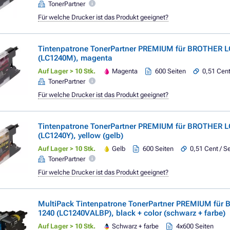
TonerPartner
Für welche Drucker ist das Produkt geeignet?
Tintenpatrone TonerPartner PREMIUM für BROTHER L
(LC1240M), magenta
Auf Lager > 10 Stk.
Magenta
600 Seiten
0,51 Cent
TonerPartner
Für welche Drucker ist das Produkt geeignet?
Tintenpatrone TonerPartner PREMIUM für BROTHER L
(LC1240Y), yellow (gelb)
Auf Lager > 10 Stk.
Gelb
600 Seiten
0,51 Cent / Se
TonerPartner
Für welche Drucker ist das Produkt geeignet?
MultiPack Tintenpatrone TonerPartner PREMIUM für
1240 (LC1240VALBP), black + color (schwarz + farbe)
Auf Lager > 10 Stk.
Schwarz + farbe
4x600 Seiten