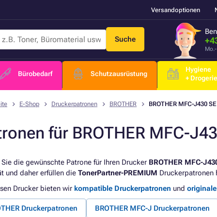
Versandoptionen
Ben
Suche
+4
Mo.-
Hygiene
Bürobedarf
Schutzausrüstung
+ Drogeri
ite
E-Shop
Druckerpatronen
BROTHER
BROTHER MFC-J430 SE
tronen für BROTHER MFC-J43
 Sie die gewünschte Patrone für Ihren Drucker
BROTHER MFC-J430
ät und daher erfüllen die
TonerPartner-PREMIUM
Druckerpatronen h
esen Drucker bieten wir
kompatible Druckerpatronen
und
original
THER Druckerpatronen
BROTHER MFC-J Druckerpatronen