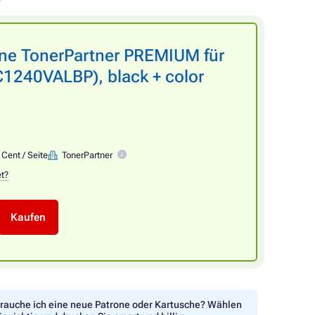
one TonerPartner PREMIUM für
240VALBP), black + color
 Cent / Seite
TonerPartner
et?
Kaufen
rauche ich eine neue Patrone oder Kartusche? Wählen