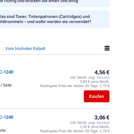
ie richtig und drucken Sie smart und billig
as sind Toner, Tintenpatronen (Cartridges) und
ildtrommeln – und wofür werden sie verwendet?
Vom höchsten Rabatt
4,56 €
C-1240
inkl. MwSt. zzgl.
Versand
3,80 € ohne MwSt.
 / Seite
Niedrigster Preis der letzten 30 Tage:
2,70 €
Kaufen
3,06 €
C-1240
inkl. MwSt. zzgl.
Versand
2,55 € ohne MwSt.
eite
Niedrigster Preis der letzten 30 Tage:
2,70 €