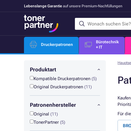
Lebenslange Garantie
auf unsere Premium-Nachfüllungen
Bürotechnik
Druckerpatronen
+ IT
Hauptse
Produktart
Pa
Kompatible Druckerpatronen
(5)
Original Druckerpatronen
(11)
Kaufen
Patronenhersteller
Priorit
Für di
Original
(11)
TonerPartner
(5)
BRO