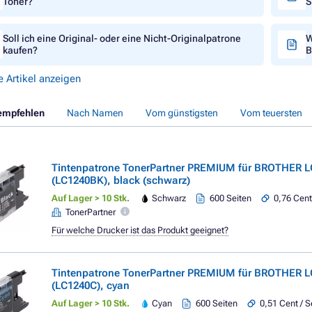
Toner?
S
Soll ich eine Original- oder eine Nicht-Originalpatrone
W
kaufen?
B
e Artikel anzeigen
empfehlen
Nach Namen
Vom günstigsten
Vom teuersten
Tintenpatrone TonerPartner PREMIUM für BROTHER L
(LC1240BK), black (schwarz)
Auf Lager > 10 Stk.
Schwarz
600 Seiten
0,76 Cent
TonerPartner
Für welche Drucker ist das Produkt geeignet?
Tintenpatrone TonerPartner PREMIUM für BROTHER L
(LC1240C), cyan
Auf Lager > 10 Stk.
Cyan
600 Seiten
0,51 Cent / S