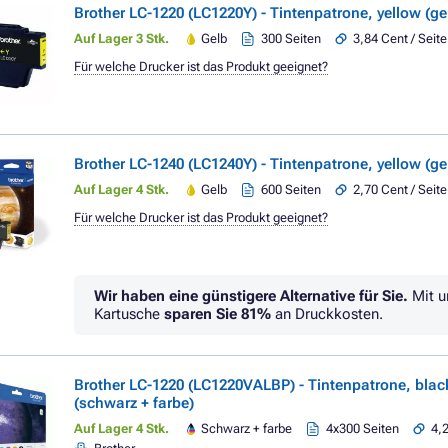
Brother LC-1220 (LC1220Y) - Tintenpatrone, yellow (ge
Auf Lager 3 Stk.
Gelb
300 Seiten
3,84 Cent / Seite
Für welche Drucker ist das Produkt geeignet?
Brother LC-1240 (LC1240Y) - Tintenpatrone, yellow (ge
Auf Lager 4 Stk.
Gelb
600 Seiten
2,70 Cent / Seite
Für welche Drucker ist das Produkt geeignet?
Wir haben eine günstigere Alternative für Sie.
Mit u
Kartusche
sparen Sie
81%
an Druckkosten.
Brother LC-1220 (LC1220VALBP) - Tintenpatrone, black
(schwarz + farbe)
Auf Lager 4 Stk.
Schwarz + farbe
4x300 Seiten
4,2