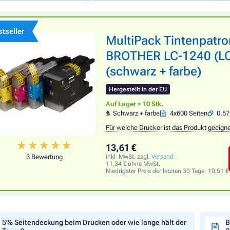
tseller
MultiPack Tintenpatr
BROTHER LC-1240 (LC1
(schwarz + farbe)
Hergestellt in der EU
Auf Lager > 10 Stk.
Schwarz + farbe
4x600 Seiten
0,57
Für welche Drucker ist das Produkt geeign
13,61 €
3 Bewertung
inkl. MwSt. zzgl.
Versand
11,34 € ohne MwSt.
Niedrigster Preis der letzten 30 Tage:
10,51 €
5% Seitendeckung beim Drucken oder wie lange hält der
B