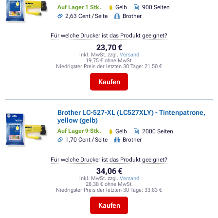
Auf Lager 1 Stk.
Gelb
900 Seiten
2,63 Cent / Seite
Brother
Für welche Drucker ist das Produkt geeignet?
23,70 €
inkl. MwSt. zzgl.
Versand
19,75 € ohne MwSt.
Niedrigster Preis der letzten 30 Tage:
21,50 €
Kaufen
Brother LC-527-XL (LC527XLY) - Tintenpatrone,
yellow (gelb)
Auf Lager 9 Stk.
Gelb
2000 Seiten
1,70 Cent / Seite
Brother
Für welche Drucker ist das Produkt geeignet?
34,06 €
inkl. MwSt. zzgl.
Versand
28,38 € ohne MwSt.
Niedrigster Preis der letzten 30 Tage:
33,83 €
Kaufen