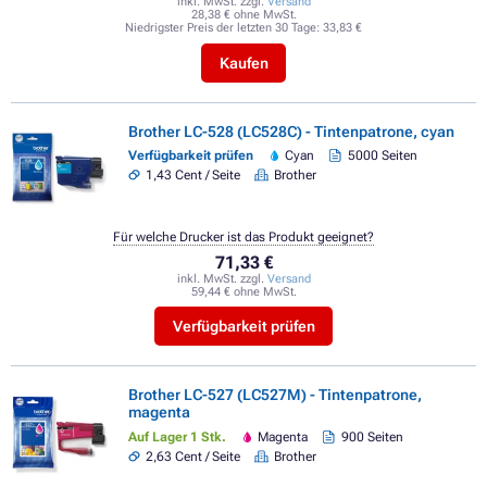
inkl. MwSt. zzgl.
Versand
28,38 € ohne MwSt.
Niedrigster Preis der letzten 30 Tage:
33,83 €
Kaufen
Brother LC-528 (LC528C) - Tintenpatrone, cyan
Verfügbarkeit prüfen
Cyan
5000 Seiten
1,43 Cent / Seite
Brother
Für welche Drucker ist das Produkt geeignet?
71,33 €
inkl. MwSt. zzgl.
Versand
59,44 € ohne MwSt.
Verfügbarkeit prüfen
Brother LC-527 (LC527M) - Tintenpatrone,
magenta
Auf Lager 1 Stk.
Magenta
900 Seiten
2,63 Cent / Seite
Brother