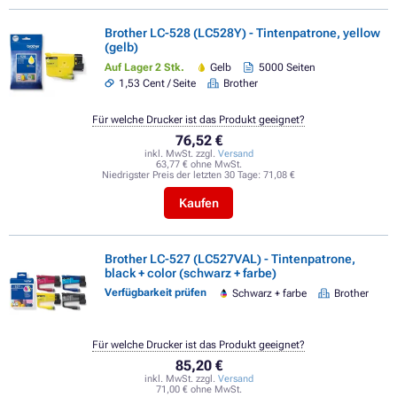
Brother LC-528 (LC528Y) - Tintenpatrone, yellow
(gelb)
Auf Lager 2 Stk.
Gelb
5000 Seiten
1,53 Cent / Seite
Brother
Für welche Drucker ist das Produkt geeignet?
76,52 €
inkl. MwSt. zzgl.
Versand
63,77 € ohne MwSt.
Niedrigster Preis der letzten 30 Tage:
71,08 €
Kaufen
Brother LC-527 (LC527VAL) - Tintenpatrone,
black + color (schwarz + farbe)
Verfügbarkeit prüfen
Schwarz + farbe
Brother
Für welche Drucker ist das Produkt geeignet?
85,20 €
inkl. MwSt. zzgl.
Versand
71,00 € ohne MwSt.