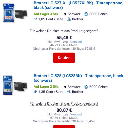
Brother LC-527-XL (LC527XLBK) - Tintenpatrone,
black (schwarz)
Auf Lager 3 Stk.
Schwarz
3000 Seiten
1,85 Cent / Seite
Brother
Für welche Drucker ist das Produkt geeignet?
55,48 €
inkl. MwSt. zzgl.
Versand
46,23 € ohne MwSt.
Niedrigster Preis der letzten 30 Tage:
52,88 €
Kaufen
Brother LC-528 (LC528BK) - Tintenpatrone, black
(schwarz)
Auf Lager 2 Stk.
Schwarz
6000 Seiten
1,35 Cent / Seite
Brother
Für welche Drucker ist das Produkt geeignet?
80,87 €
inkl. MwSt. zzgl.
Versand
67,39 € ohne MwSt.
Niedrigster Preis der letzten 30 Tage:
79,46 €