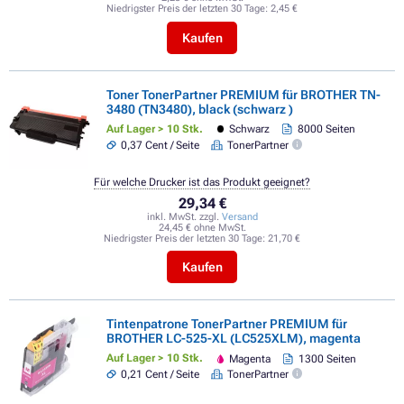
Niedrigster Preis der letzten 30 Tage:
2,45 €
Kaufen
Toner TonerPartner PREMIUM für BROTHER TN-
3480 (TN3480), black (schwarz )
Auf Lager > 10 Stk.
Schwarz
8000 Seiten
0,37 Cent / Seite
TonerPartner
Für welche Drucker ist das Produkt geeignet?
29,34 €
inkl. MwSt. zzgl.
Versand
24,45 € ohne MwSt.
Niedrigster Preis der letzten 30 Tage:
21,70 €
Kaufen
Tintenpatrone TonerPartner PREMIUM für
BROTHER LC-525-XL (LC525XLM), magenta
Auf Lager > 10 Stk.
Magenta
1300 Seiten
0,21 Cent / Seite
TonerPartner