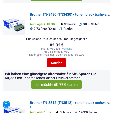
Brother TN-3430 (TN3430) - toner, black (schwarz
)
Auf Lager > 10 Stk.
Schwarz
3000 Seiten
2,73 Cent / Seite
Brother
Für welche Drucker ist das Produkt geeignet?
82,02 €
inkl. MwSt. zzgl.
Versand
68,35 € ohne MwSt.
Niedrigster Preis der letzten 30 Tage:
80,22 €
Kaufen
Wir haben eine günstigere Alternative für Sie.
Sparen Sie
60,77 €
mit unserer TonerPartner Druckerpatrone.
Ich möchte 60,77 € sparen
Brother TN-3512 (TN3512) - toner, black (schwarz
)
Auf Lager 1 Stk.
Schwarz
12000 Seiten