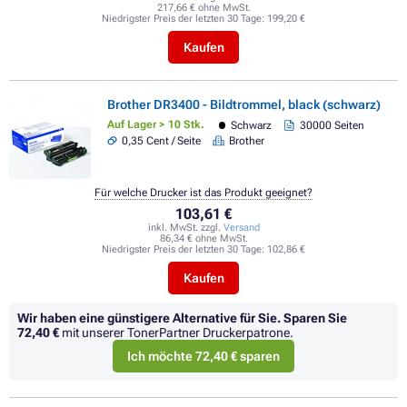
217,66 € ohne MwSt.
Niedrigster Preis der letzten 30 Tage:
199,20 €
Kaufen
Brother DR3400 - Bildtrommel, black (schwarz)
Auf Lager > 10 Stk.
Schwarz
30000 Seiten
0,35 Cent / Seite
Brother
Für welche Drucker ist das Produkt geeignet?
103,61 €
inkl. MwSt. zzgl.
Versand
86,34 € ohne MwSt.
Niedrigster Preis der letzten 30 Tage:
102,86 €
Kaufen
Wir haben eine günstigere Alternative für Sie.
Sparen Sie
72,40 €
mit unserer TonerPartner Druckerpatrone.
Ich möchte 72,40 € sparen