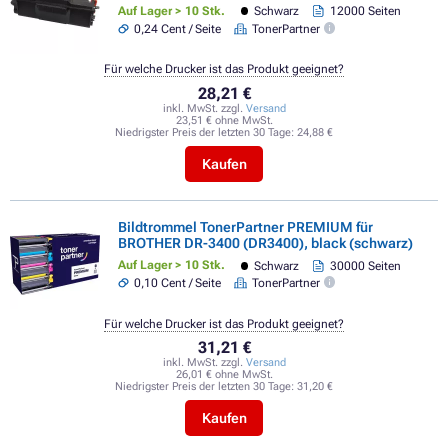
Auf Lager > 10 Stk.
Schwarz
12000 Seiten
0,24 Cent / Seite
TonerPartner
Für welche Drucker ist das Produkt geeignet?
28,21 €
inkl. MwSt. zzgl.
Versand
23,51 € ohne MwSt.
Niedrigster Preis der letzten 30 Tage:
24,88 €
Kaufen
Bildtrommel TonerPartner PREMIUM für
BROTHER DR-3400 (DR3400), black (schwarz)
Auf Lager > 10 Stk.
Schwarz
30000 Seiten
0,10 Cent / Seite
TonerPartner
Für welche Drucker ist das Produkt geeignet?
31,21 €
inkl. MwSt. zzgl.
Versand
26,01 € ohne MwSt.
Niedrigster Preis der letzten 30 Tage:
31,20 €
Kaufen