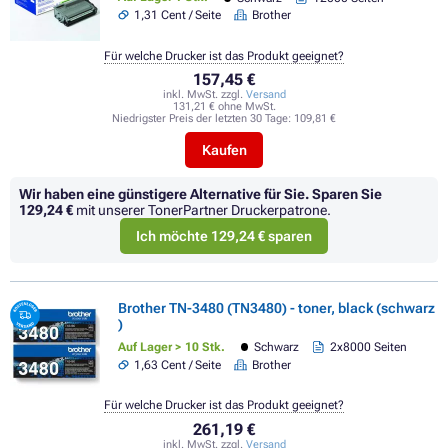
1,31 Cent / Seite
Brother
Für welche Drucker ist das Produkt geeignet?
157,45 €
inkl. MwSt. zzgl.
Versand
131,21 € ohne MwSt.
Niedrigster Preis der letzten 30 Tage:
109,81 €
Kaufen
Wir haben eine günstigere Alternative für Sie.
Sparen Sie
129,24 €
mit unserer TonerPartner Druckerpatrone.
Ich möchte 129,24 € sparen
Brother TN-3480 (TN3480) - toner, black (schwarz
)
Auf Lager > 10 Stk.
Schwarz
2x8000 Seiten
1,63 Cent / Seite
Brother
Für welche Drucker ist das Produkt geeignet?
261,19 €
inkl. MwSt. zzgl.
Versand