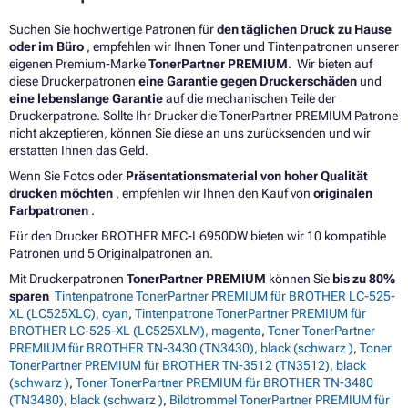
Suchen Sie hochwertige Patronen für
den täglichen Druck zu Hause
oder im Büro
, empfehlen wir Ihnen Toner und Tintenpatronen unserer
eigenen Premium-Marke
TonerPartner PREMIUM
. Wir bieten auf
diese Druckerpatronen
eine Garantie gegen Druckerschäden
und
eine lebenslange Garantie
auf die mechanischen Teile der
Druckerpatrone. Sollte Ihr Drucker die TonerPartner PREMIUM Patrone
nicht akzeptieren, können Sie diese an uns zurücksenden und wir
erstatten Ihnen das Geld.
Wenn Sie Fotos oder
Präsentationsmaterial von hoher Qualität
drucken möchten
, empfehlen wir Ihnen den Kauf von
originalen
Farbpatronen
.
Für den Drucker BROTHER MFC-L6950DW bieten wir 10 kompatible
Patronen und 5 Originalpatronen an.
Mit Druckerpatronen
TonerPartner PREMIUM
können Sie
bis zu 80%
sparen
Tintenpatrone TonerPartner PREMIUM für BROTHER LC-525-
XL (LC525XLC), cyan
,
Tintenpatrone TonerPartner PREMIUM für
BROTHER LC-525-XL (LC525XLM), magenta
,
Toner TonerPartner
PREMIUM für BROTHER TN-3430 (TN3430), black (schwarz )
,
Toner
TonerPartner PREMIUM für BROTHER TN-3512 (TN3512), black
(schwarz )
,
Toner TonerPartner PREMIUM für BROTHER TN-3480
(TN3480), black (schwarz )
,
Bildtrommel TonerPartner PREMIUM für