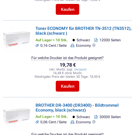
Kaufen
Toner ECONOMY für BROTHER TN-3512 (TN3512),
black (schwarz )
Auf Lager > 10 Stk.
Schwarz
12000 Seiten
0,16 Cent / Seite
Economy
Für welche Drucker ist das Produkt geeignet?
19,78 €
inkl. MwSt. zzgl.
Versand
16,48 € ohne MwSt.
Niedrigster Preis der letzten 30 Tage:
18,50 €
Kaufen
BROTHER DR-3400 (DR3400) - Bildtrommel
Economy, black (schwarz)
Auf Lager > 10 Stk.
Schwarz
30000 Seiten
0,06 Cent / Seite
Economy
Für welche Drucker ist das Produkt geeignet?