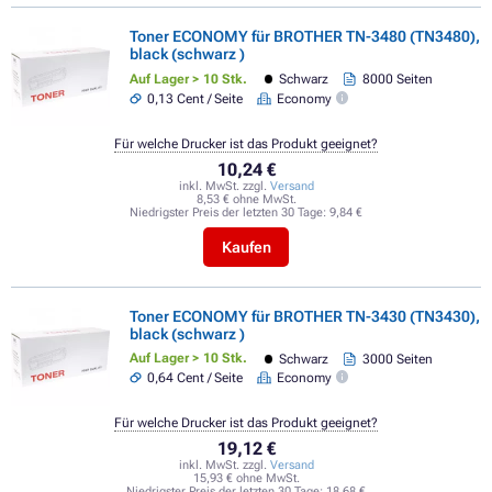
Toner ECONOMY für BROTHER TN-3480 (TN3480),
black (schwarz )
Auf Lager > 10 Stk.
Schwarz
8000 Seiten
0,13 Cent / Seite
Economy
Für welche Drucker ist das Produkt geeignet?
10,24 €
inkl. MwSt. zzgl.
Versand
8,53 € ohne MwSt.
Niedrigster Preis der letzten 30 Tage:
9,84 €
Kaufen
Toner ECONOMY für BROTHER TN-3430 (TN3430),
black (schwarz )
Auf Lager > 10 Stk.
Schwarz
3000 Seiten
0,64 Cent / Seite
Economy
Für welche Drucker ist das Produkt geeignet?
19,12 €
inkl. MwSt. zzgl.
Versand
15,93 € ohne MwSt.
Niedrigster Preis der letzten 30 Tage:
18,68 €