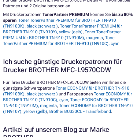
Patronen und 2 Originalpatronen an.
Mit Druckerpatronen
TonerPartner PREMIUM
können Sie
bis zu 80%
sparen
Toner TonerPartner PREMIUM für BROTHER TN-910
(TN910BK), black (schwarz )
,
Toner TonerPartner PREMIUM für
BROTHER TN-910 (TN910Y), yellow (gelb)
,
Toner TonerPartner
PREMIUM für BROTHER TN-910 (TN910M), magenta
,
Toner
TonerPartner PREMIUM für BROTHER TN-910 (TN910C), cyan
Ich suche günstige Druckerpatronen für
Drucker BROTHER MFC-L9570CDW
Für Ihren Drucker BROTHER MFC-L9570CDW bieten wir Ihnen die
günstigste Schwarzpatrone
Toner ECONOMY für BROTHER TN-910
(TN910BK), black (schwarz )
und Farbpatronen
Toner ECONOMY für
BROTHER TN-910 (TN910C), cyan
,
Toner ECONOMY für BROTHER
TN-910 (TN910M), magenta
,
Toner ECONOMY für BROTHER TN-910
(TN910Y), yellow (gelb)
,
Brother BU330CL - Transferband
.
Artikel auf unserem Blog zur Marke