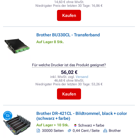
14,60 € ohne MwSt.
Niedrigster Preis der letzten 30 Tage:
16,86 €
Kaufen
Brother BU330CL - Transferband
Auf Lager 8 Stk.
Für welche Drucker ist das Produkt geeignet?
56,02 €
inkl. MwSt. zzgl.
Versand
46,68 € ohne MwSt.
Niedrigster Preis der letzten 30 Tage:
53,26 €
Kaufen
Brother DR-421CL - Bildtrommel, black + color
(schwarz + farbe)
Auf Lager > 10 Stk.
Schwarz + farbe
30000 Seiten
0,44 Cent / Seite
Brother