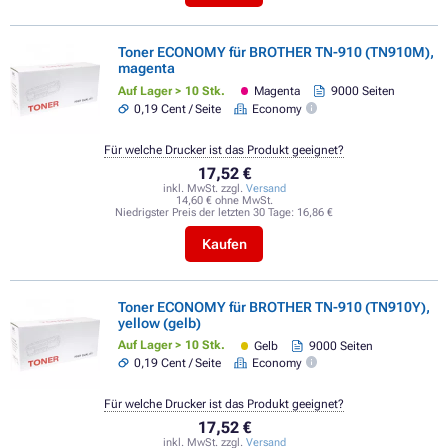
Toner ECONOMY für BROTHER TN-910 (TN910M),
magenta
Auf Lager > 10 Stk.
Magenta
9000 Seiten
0,19 Cent / Seite
Economy
Für welche Drucker ist das Produkt geeignet?
17,52 €
inkl. MwSt. zzgl.
Versand
14,60 € ohne MwSt.
Niedrigster Preis der letzten 30 Tage:
16,86 €
Kaufen
Toner ECONOMY für BROTHER TN-910 (TN910Y),
yellow (gelb)
Auf Lager > 10 Stk.
Gelb
9000 Seiten
0,19 Cent / Seite
Economy
Für welche Drucker ist das Produkt geeignet?
17,52 €
inkl. MwSt. zzgl.
Versand