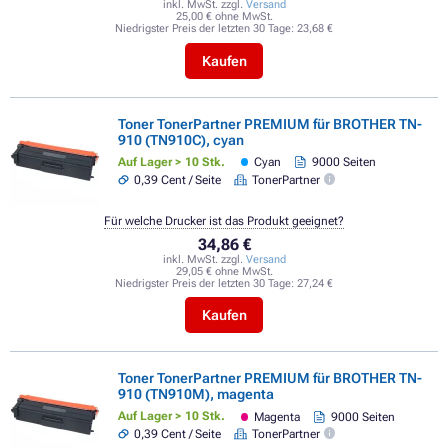
inkl. MwSt. zzgl.
Versand
25,00 € ohne MwSt.
Niedrigster Preis der letzten 30 Tage:
23,68 €
Kaufen
Toner TonerPartner PREMIUM für BROTHER TN-
910 (TN910C), cyan
Auf Lager > 10 Stk.
Cyan
9000 Seiten
0,39 Cent / Seite
TonerPartner
Für welche Drucker ist das Produkt geeignet?
34,86 €
inkl. MwSt. zzgl.
Versand
29,05 € ohne MwSt.
Niedrigster Preis der letzten 30 Tage:
27,24 €
Kaufen
Toner TonerPartner PREMIUM für BROTHER TN-
910 (TN910M), magenta
Auf Lager > 10 Stk.
Magenta
9000 Seiten
0,39 Cent / Seite
TonerPartner