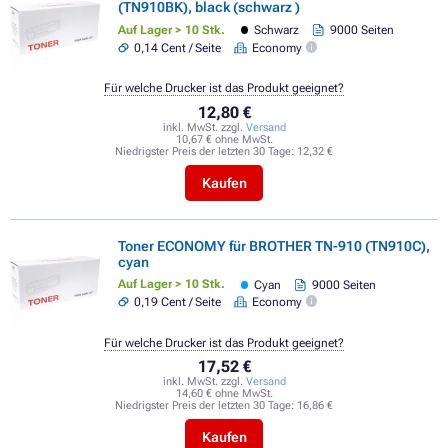
(TN910BK), black (schwarz )
Auf Lager > 10 Stk.
Schwarz
9000 Seiten
0,14 Cent / Seite
Economy
Für welche Drucker ist das Produkt geeignet?
12,80 €
inkl. MwSt. zzgl.
Versand
10,67 € ohne MwSt.
Niedrigster Preis der letzten 30 Tage:
12,32 €
Kaufen
Toner ECONOMY für BROTHER TN-910 (TN910C),
cyan
Auf Lager > 10 Stk.
Cyan
9000 Seiten
0,19 Cent / Seite
Economy
Für welche Drucker ist das Produkt geeignet?
17,52 €
inkl. MwSt. zzgl.
Versand
14,60 € ohne MwSt.
Niedrigster Preis der letzten 30 Tage:
16,86 €
Kaufen