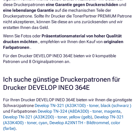
diese Druckerpatronen
eine Garantie gegen Druckerschäden
und
eine lebenslange Garantie
auf die mechanischen Teile der
Druckerpatrone. Sollte Ihr Drucker die TonerPartner PREMIUM Patrone
nicht akzeptieren, können Sie diese an uns zurücksenden und wir
erstatten Ihnen das Geld.
Wenn Sie Fotos oder
Präsentationsmaterial von hoher Qualität
drucken möchten
, empfehlen wir Ihnen den Kauf von
originalen
Farbpatronen
.
Für den Drucker DEVELOP INEO 364E bieten wir 0 kompatible
Patronen und 8 Originalpatronen an.
Ich suche günstige Druckerpatronen für
Drucker DEVELOP INEO 364E
Für Ihren Drucker DEVELOP INEO 364E bieten wir Ihnen die günstigste
Schwarzpatrone
Develop TN-321 (A33K1D0) - toner, black (schwarz )
und Farbpatronen
Develop TN-324 (A8DA3D0) - toner, magenta
,
Develop TN-321 (A33K2D0) - toner, yellow (gelb)
,
Develop TN-321
(A33K4D0) - toner, cyan
,
Develop A2XN1TH - Bildtrommel, color
(farbe)
.