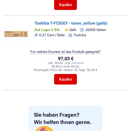
Kaufen
Toshiba T-FC55EY - toner, yellow (gelb)
Auf Lager 2 Stk.
Gelb
26500 Seiten
0,37 Cent / Seite
Toshiba
Für welche Drucker ist das Produkt geeignet?
97,03 €
inkl. MwSt. zzgl.
Versand
80,86 € ohne MwSt.
Niedrigster Preis der letzten 30 Tage:
96,58 €
Kaufen
Sie haben Fragen?
Wir helfen Ihnen gerne.