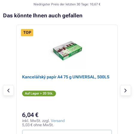
Niedrigster Preis der letzten 30 Tage:
10,67 €
Das könnte Ihnen auch gefallen
TOP
Kancelářský papír A4 75 g UNIVERSAL, 500LS
Kon
C
Auf Lager > 20 Stk.
Auf
6,04 €
93
inkl. MwSt. zzgl.
Versand
inkl
5,03 € ohne MwSt.
78,1