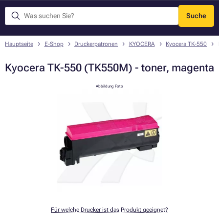
Suche
Menü
Hauptseite
E-Shop
Druckerpatronen
KYOCERA
Kyocera TK-550
Kyocera TK-550 (TK550M) - toner, magenta
Abbildung Foto
Für welche Drucker ist das Produkt geeignet?