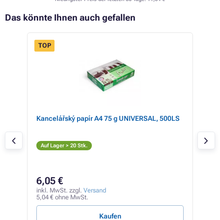
Das könnte Ihnen auch gefallen
TOP
Kancelářský papír A4 75 g UNIVERSAL, 500LS
Kyo
(sc
S
Auf Lager > 20 Stk.
Auf
11
6,05 €
inkl
9,82
inkl. MwSt. zzgl.
Versand
5,04 € ohne MwSt.
0,17 
Kaufen