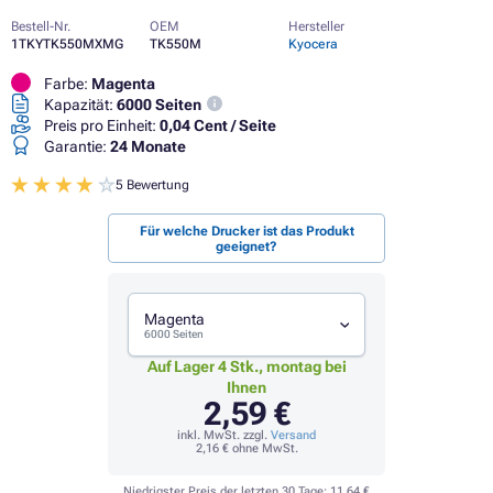
Bestell-Nr.
OEM
Hersteller
1TKYTK550MXMG
TK550M
Kyocera
Farbe:
Magenta
Kapazität:
6000 Seiten
Preis pro Einheit:
0,04 Cent / Seite
Garantie:
24 Monate
5 Bewertung
Für welche Drucker ist das Produkt
geeignet?
Magenta
6000 Seiten
Auf Lager 4 Stk., montag bei
Ihnen
2,59 €
inkl. MwSt. zzgl.
Versand
2,16 €
ohne MwSt.
Niedrigster Preis der letzten 30 Tage:
11,64 €