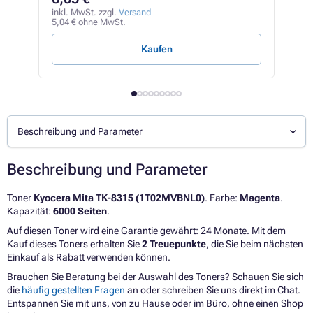
inkl
34,5
inkl. MwSt. zzgl.
Versand
5,04 € ohne MwSt.
0,35 
Kaufen
Beschreibung und Parameter
Beschreibung und Parameter
Toner
Kyocera Mita TK-8315 (1T02MVBNL0)
. Farbe:
Magenta
.
Kapazität:
6000 Seiten
.
Auf diesen Toner wird eine Garantie gewährt: 24 Monate. Mit dem
Kauf dieses Toners erhalten Sie
2 Treuepunkte
, die Sie beim nächsten
Einkauf als Rabatt verwenden können.
Brauchen Sie Beratung bei der Auswahl des Toners? Schauen Sie sich
die
häufig gestellten Fragen
an oder schreiben Sie uns direkt im Chat.
Entspannen Sie mit uns, von zu Hause oder im Büro, ohne einen Shop