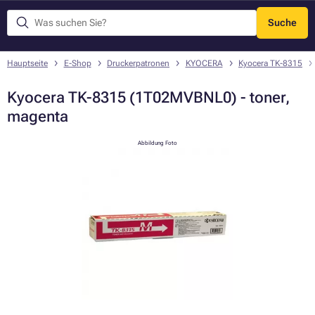
Suche
Menü
Hauptseite
E-Shop
Druckerpatronen
KYOCERA
Kyocera TK-8315
Kyocera TK-8315 (1T02MVBNL0) - toner,
magenta
Abbildung Foto