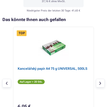
37,16 €
ohne MwSt.
Niedrigster Preis der letzten 30 Tage:
41,65 €
Das könnte Ihnen auch gefallen
TOP
Kancelářský papír A4 75 g UNIVERSAL, 500LS
Kyo
(sc
S
Auf Lager > 20 Stk.
Auf
41
6,05 €