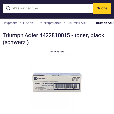
Suche
Menü
Hauptseite
E-Shop
Druckerpatronen
TRIUMPH ADLER
Triumph Adle
Triumph Adler 4422810015 - toner, black
(schwarz )
Abbildung Foto