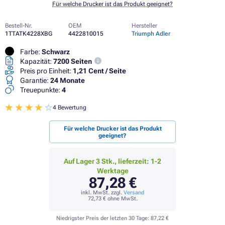
Für welche Drucker ist das Produkt geeignet?
Bestell-Nr.
OEM
Hersteller
1TTATK4228XBG
4422810015
Triumph Adler
Farbe:
Schwarz
Kapazität:
7200 Seiten
Preis pro Einheit:
1,21 Cent / Seite
Garantie:
24 Monate
Treuepunkte:
4
4 Bewertung
Für welche Drucker ist das Produkt
geeignet?
Auf Lager 3 Stk., lieferzeit: 1-2
Werktage
87,28 €
inkl. MwSt. zzgl.
Versand
72,73 €
ohne MwSt.
Niedrigster Preis der letzten 30 Tage:
87,22 €