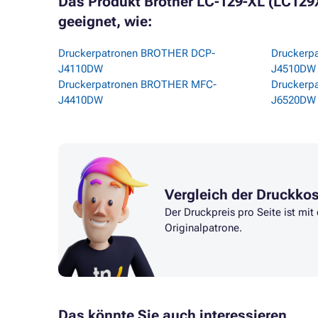
Das Produkt Brother LC-129-XL (LC129XL
geeignet, wie:
Druckerpatronen BROTHER DCP-
Druckerp
J4110DW
J4510DW
Druckerpatronen BROTHER MFC-
Druckerp
J4410DW
J6520DW
Vergleich der Druckko
Der Druckpreis pro Seite ist mi
Originalpatrone.
Das könnte Sie auch interessieren