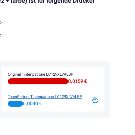
+ farbe) ist für folgende Drucker
C-
C-
Original Tintenpatrone LC129XLVALBP
0,0159 €
TonerPartner Tintenpatrone LC129XLVALBP
0,0040 €