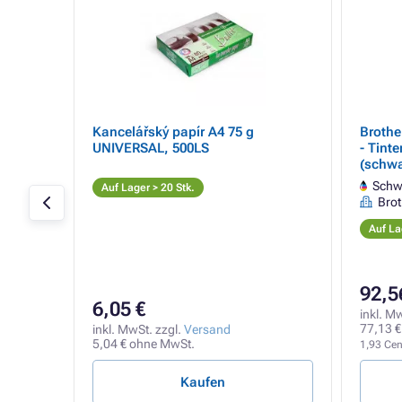
Kancelářský papír A4 75 g
Brothe
123
UNIVERSAL, 500LS
- Tint
(schwa
Schwa
Auf Lager > 20 Stk.
Brot
Auf La
92,5
6,05 €
inkl. M
77,13 €
inkl. MwSt. zzgl.
Versand
5,04 € ohne MwSt.
1,93 Cent
Kaufen