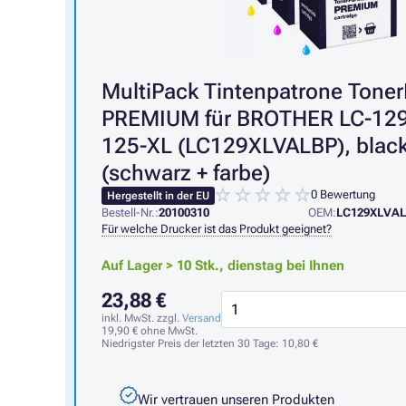
MultiPack Tintenpatrone Toner
PREMIUM für BROTHER LC-129
125-XL (LC129XLVALBP), black
(schwarz + farbe)
0 Bewertung
Hergestellt in der EU
Bestell-Nr.:
20100310
OEM:
LC129XLVA
Für welche Drucker ist das Produkt geeignet?
Auf Lager > 10 Stk.,
dienstag bei Ihnen
23,88 €
inkl. MwSt. zzgl.
Versand
19,90 €
ohne MwSt.
Niedrigster Preis der letzten 30 Tage:
10,80 €
Wir vertrauen unseren Produkten