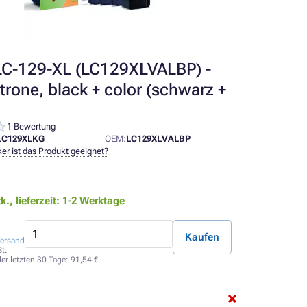
LC-129-XL (LC129XLVALBP) -
trone, black + color (schwarz +
1 Bewertung
LC129XLKG
OEM:
LC129XLVALBP
er ist das Produkt geeignet?
tk.,
lieferzeit: 1-2 Werktage
Kaufen
ersand
t.
der letzten 30 Tage:
91,54 €