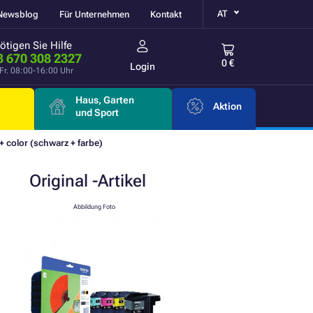
AT
Newsblog
Für Unternehmen
Kontakt
ötigen Sie Hilfe
3 670 308 2327
0 €
Login
Fr. 08:00-16:00 Uhr
Haus, Garten
Aktion
e
und Sport
 color (schwarz + farbe)
Original
-Artikel
Abbildung Foto