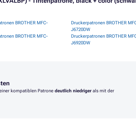
VALBP) - Tintenpatrone, black + color (schwarz 
atronen BROTHER MFC-
Druckerpatronen BROTHER MF
J6720DW
atronen BROTHER MFC-
Druckerpatronen BROTHER MF
J6920DW
sten
t einer kompatiblen Patrone
deutlich niedriger
als mit der