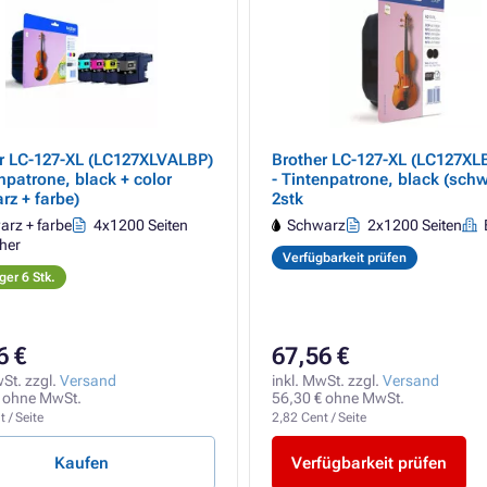
r LC-127-XL (LC127XLVALBP)
Brother LC-127-XL (LC127X
enpatrone, black + color
- Tintenpatrone, black (schw
rz + farbe)
2stk
rz + farbe
4x1200 Seiten
Schwarz
2x1200 Seiten
her
Verfügbarkeit prüfen
ger 6 Stk.
6 €
67,56 €
wSt. zzgl.
Versand
inkl. MwSt. zzgl.
Versand
 ohne MwSt.
56,30 € ohne MwSt.
 / Seite
2,82 Cent / Seite
Kaufen
Verfügbarkeit prüfen