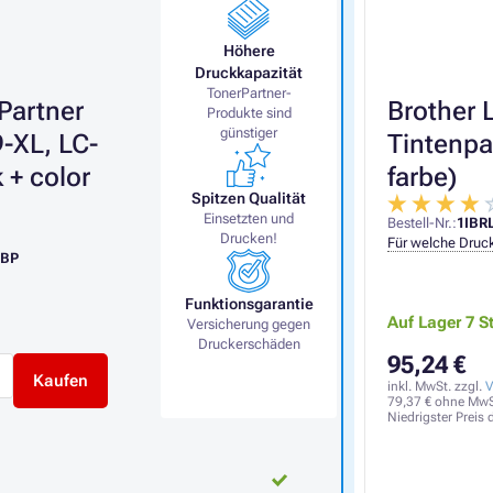
Höhere
Druckkapazität
TonerPartner-
Partner
Brother 
Produkte sind
günstiger
-XL, LC-
Tintenpa
 + color
farbe)
Spitzen Qualität
Einsetzten und
Bestell-Nr.:
1IBR
Drucken!
Für welche Druck
LBP
Funktionsgarantie
Auf Lager 7 S
Versicherung gegen
Druckerschäden
95,24 €
Kaufen
inkl. MwSt. zzgl.
V
79,37 €
ohne MwS
Niedrigster Preis 