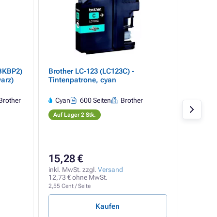
LBKBP2)
Brother LC-123 (LC123C) -
Brother
arz)
Tintenpatrone, cyan
Tintenp
Brother
Cyan
600 Seiten
Brother
Gelb
Auf Lager 2 Stk.
Auf Lag
15,28 €
15,28
inkl. MwSt. zzgl.
Versand
inkl. Mw
12,73 € ohne MwSt.
12,73 €
2,55 Cent / Seite
2,55 Cent
Kaufen