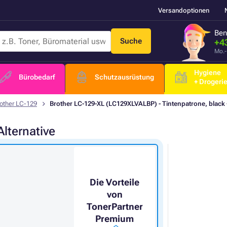
Versandoptionen
Ben
Suche
+4
Mo.-
Hygiene
Bürobedarf
Schutzausrüstung
+ Drogeri
other LC-129
Brother LC-129-XL (LC129XLVALBP) - Tintenpatrone, black +
Alternative
Die Vorteile
von
TonerPartner
Premium