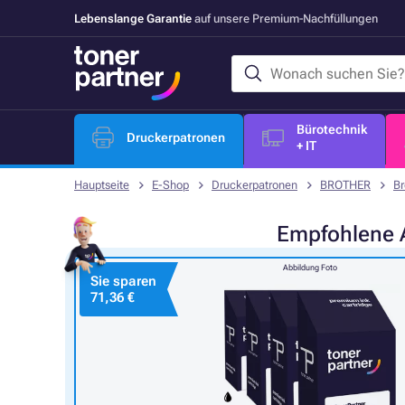
Lebenslange Garantie
auf unsere Premium-Nachfüllungen
Bürotechnik
Druckerpatronen
+ IT
Hauptseite
E-Shop
Druckerpatronen
BROTHER
Br
Empfohlene
Abbildung Foto
Sie sparen
71,36 €