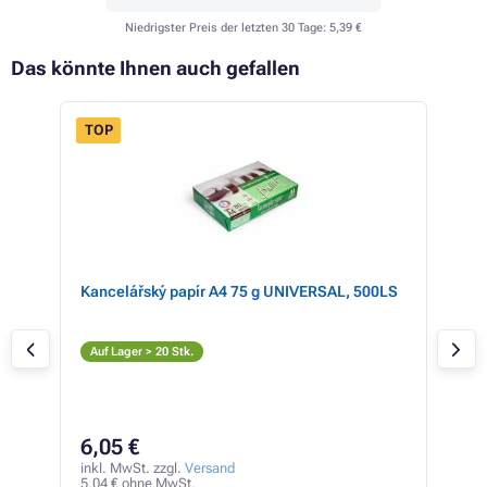
Niedrigster Preis der letzten 30 Tage:
5,39 €
Das könnte Ihnen auch gefallen
TOP
Kancelářský papír A4 75 g UNIVERSAL, 500LS
Ton
(TN
S
Auf Lager > 20 Stk.
Auf
7,
6,05 €
inkl
6,05
inkl. MwSt. zzgl.
Versand
5,04 € ohne MwSt.
0,28 