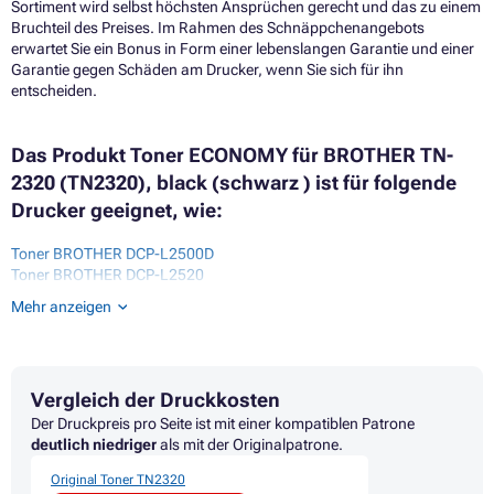
Sortiment wird selbst höchsten Ansprüchen gerecht und das zu einem
Bruchteil des Preises. Im Rahmen des Schnäppchenangebots
erwartet Sie ein Bonus in Form einer lebenslangen Garantie und einer
Garantie gegen Schäden am Drucker, wenn Sie sich für ihn
entscheiden.
Das Produkt Toner ECONOMY für BROTHER TN-
2320 (TN2320), black (schwarz ) ist für folgende
Drucker geeignet, wie:
Toner BROTHER DCP-L2500D
Toner BROTHER DCP-L2520
Toner BROTHER DCP-L2520DW
Mehr anzeigen
Toner BROTHER DCP-L2540DN
Toner BROTHER DCP-L2560 SERIES
Toner BROTHER DCP-L2560CDN
Toner BROTHER DCP-L2560CDW
Vergleich der Druckkosten
Toner BROTHER DCP-L2560DN
Toner BROTHER DCP-L2560DW
Der Druckpreis pro Seite ist mit einer kompatiblen Patrone
Toner BROTHER DCP-L2700DW
deutlich niedriger
als mit der Originalpatrone.
Toner BROTHER HL-2365DN
Original Toner TN2320
Toner BROTHER HL-2365DW