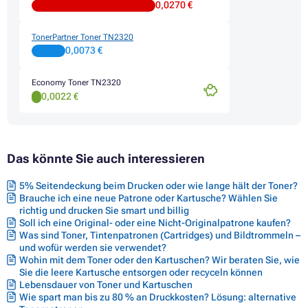
0,0270 €
Toner BROTHER HL-L2300D
Toner BROTHER HL-L2320D
Toner BROTHER HL-L2321D
TonerPartner Toner TN2320
Toner BROTHER HL-L2340DW
0,0073 €
Toner BROTHER HL-L2360DN
Toner BROTHER HL-L2360DW
Economy Toner TN2320
Toner BROTHER HL-L2361DN
0,0022 €
Toner BROTHER HL-L2365DW
Toner BROTHER HL-L2380DW
Toner BROTHER MFC-L2700
Toner BROTHER MFC-L2700DN
Toner BROTHER MFC-L2700DW
Das könnte Sie auch interessieren
Toner BROTHER MFC-L2701
Toner BROTHER MFC-L2701DW
5% Seitendeckung beim Drucken oder wie lange hält der Toner?
Toner BROTHER MFC-L2703DW
Brauche ich eine neue Patrone oder Kartusche? Wählen Sie
Toner BROTHER MFC-L2720DW
richtig und drucken Sie smart und billig
Toner BROTHER MFC-L2740CW
Soll ich eine Original- oder eine Nicht-Originalpatrone kaufen?
Toner BROTHER MFC-L2740DW
Was sind Toner, Tintenpatronen (Cartridges) und Bildtrommeln –
und wofür werden sie verwendet?
Wohin mit dem Toner oder den Kartuschen? Wir beraten Sie, wie
Sie die leere Kartusche entsorgen oder recyceln können
Lebensdauer von Toner und Kartuschen
Wie spart man bis zu 80 % an Druckkosten? Lösung: alternative