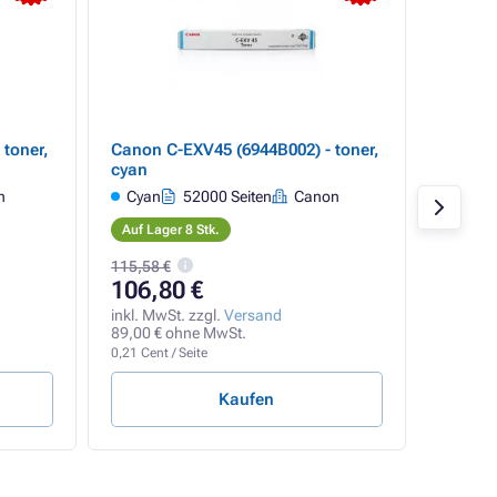
toner,
Canon C-EXV45 (6944B002) - toner,
Canon 
cyan
black (
n
Cyan
52000 Seiten
Canon
Schw
Auf Lager 8 Stk.
Auf Lag
115,58 €
106,80 €
114,
inkl. MwSt. zzgl.
Versand
inkl. Mw
89,00 € ohne MwSt.
95,81 €
0,21 Cent / Seite
0,14 Cent
Kaufen