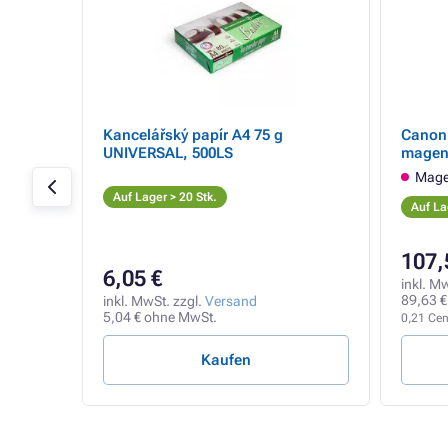
 toner,
Kancelářský papír A4 75 g
Canon 
UNIVERSAL, 500LS
magen
Canon
Mage
Auf Lager > 20 Stk.
Auf La
107,
6,05 €
inkl. M
89,63 €
inkl. MwSt. zzgl.
Versand
5,04 € ohne MwSt.
0,21 Cent
Kaufen