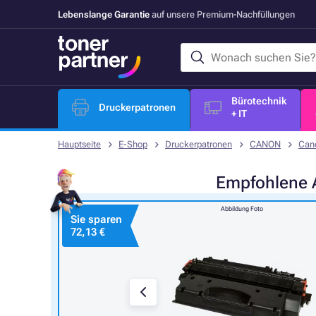
Lebenslange Garantie
auf unsere Premium-Nachfüllungen
Bürotechnik
Druckerpatronen
+ IT
Hauptseite
E-Shop
Druckerpatronen
CANON
Can
Empfohlene
Abbildung Foto
Sie sparen
72,13 €