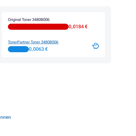
Original Toner 3480B006
0,0184 €
TonerPartner Toner 3480B006
0,0063 €
können