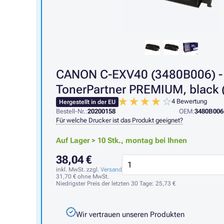
CANON C-EXV40 (3480B006) -
TonerPartner PREMIUM, black 
4 Bewertung
Hergestellt in der EU
Bestell-Nr.:
20200158
OEM:
3480B006
Für welche Drucker ist das Produkt geeignet?
Auf Lager > 10 Stk.,
montag bei Ihnen
38,04 €
inkl. MwSt. zzgl.
Versand
31,70 €
ohne MwSt.
Niedrigster Preis der letzten 30 Tage:
25,73 €
Wir vertrauen unseren Produkten