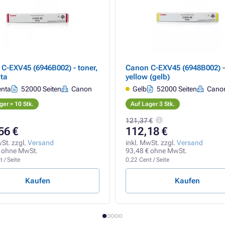
C-EXV45 (6946B002) - toner,
Canon C-EXV45 (6948B002) - 
ta
yellow (gelb)
nta
52000 Seiten
Canon
Gelb
52000 Seiten
Cano
ger > 10 Stk.
Auf Lager 3 Stk.
121,37 €
56 €
112,18 €
wSt. zzgl.
Versand
inkl. MwSt. zzgl.
Versand
 ohne MwSt.
93,48 € ohne MwSt.
 / Seite
0,22 Cent / Seite
Kaufen
Kaufen