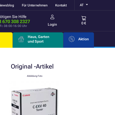
AT
Newsblog
Für Unternehmen
Kontakt
ötigen Sie Hilfe
3 670 308 2327
0 €
Login
Fr. 08:00-16:00 Uhr
Haus, Garten
Aktion
e
und Sport
Original
-Artikel
Abbildung Foto