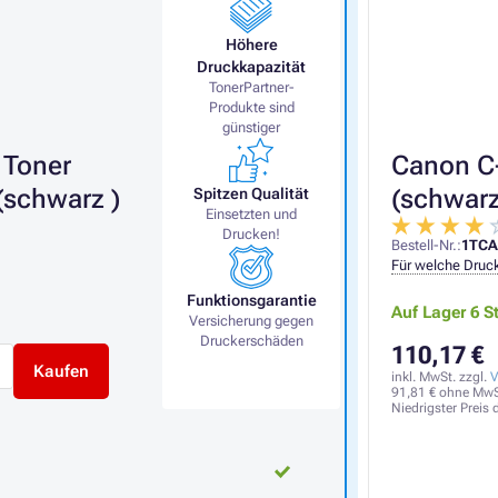
Höhere
Druckkapazität
TonerPartner-
Produkte sind
günstiger
 Toner
Canon C-
(schwarz )
(schwarz
Spitzen Qualität
Einsetzten und
Drucken!
Bestell-Nr.:
1TCA
Für welche Druck
Funktionsgarantie
Auf Lager 6 S
Versicherung gegen
Druckerschäden
110,17 €
Kaufen
inkl. MwSt. zzgl.
V
91,81 €
ohne MwS
Niedrigster Preis 