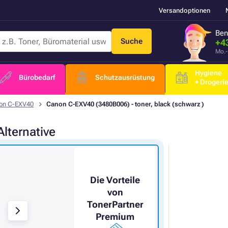
Versandoptionen
Ben
Suche
+4
Mo.-
Hygiene
Bürobedarf
Schutzausrüstung
+ Drogeri
on C-EXV40
Canon C-EXV40 (3480B006) - toner, black (schwarz )
Alternative
Die Vorteile
von
TonerPartner
Premium