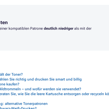
sten
t einer kompatiblen Patrone
deutlich niedriger
als mit der
lt der Toner?
len Sie richtig und drucken Sie smart und billig
rone kaufen?
 Bildtrommeln – und wofür werden sie verwendet?
aten Sie, wie Sie die leere Kartusche entsorgen oder recyceln 
g: alternative Tonerpatronen
chwarz-Weiß-Drucken?