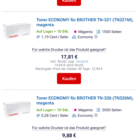
Kaufen
Toner ECONOMY für BROTHER TN-321 (TN321M),
magenta
Auf Lager > 10 Stk.
Magenta
1500 Seiten
1,19 Cent / Seite
Economy
Für welche Drucker ist das Produkt geeignet?
17,81 €
inkl. MwSt. zzgl.
Versand
14,84 € ohne MwSt.
Niedrigster Preis der letzten 30 Tage:
12,94 €
Kaufen
Toner ECONOMY für BROTHER TN-326 (TN326M),
magenta
Auf Lager > 10 Stk.
Magenta
3500 Seiten
0,28 Cent / Seite
Economy
Für welche Drucker ist das Produkt geeignet?
9,88 €