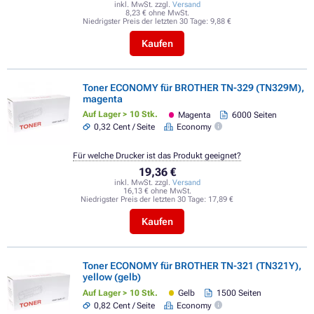
inkl. MwSt. zzgl.
Versand
8,23 € ohne MwSt.
Niedrigster Preis der letzten 30 Tage:
9,88 €
Kaufen
Toner ECONOMY für BROTHER TN-329 (TN329M),
magenta
Auf Lager > 10 Stk.
Magenta
6000 Seiten
0,32 Cent / Seite
Economy
Für welche Drucker ist das Produkt geeignet?
19,36 €
inkl. MwSt. zzgl.
Versand
16,13 € ohne MwSt.
Niedrigster Preis der letzten 30 Tage:
17,89 €
Kaufen
Toner ECONOMY für BROTHER TN-321 (TN321Y),
yellow (gelb)
Auf Lager > 10 Stk.
Gelb
1500 Seiten
0,82 Cent / Seite
Economy