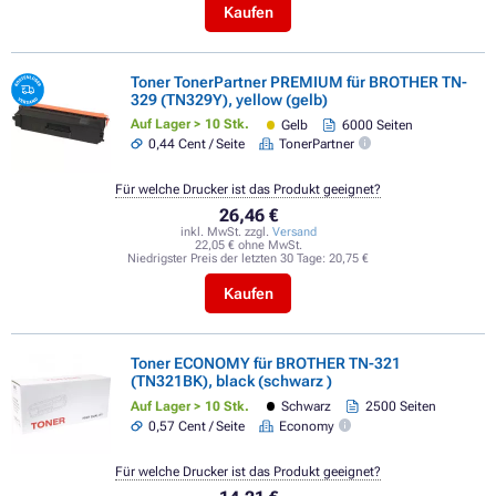
Kaufen
Toner TonerPartner PREMIUM für BROTHER TN-
329 (TN329Y), yellow (gelb)
Auf Lager > 10 Stk.
Gelb
6000 Seiten
0,44 Cent / Seite
TonerPartner
Für welche Drucker ist das Produkt geeignet?
26,46 €
inkl. MwSt. zzgl.
Versand
22,05 € ohne MwSt.
Niedrigster Preis der letzten 30 Tage:
20,75 €
Kaufen
Toner ECONOMY für BROTHER TN-321
(TN321BK), black (schwarz )
Auf Lager > 10 Stk.
Schwarz
2500 Seiten
0,57 Cent / Seite
Economy
Für welche Drucker ist das Produkt geeignet?