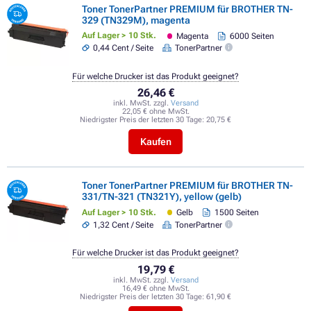
Toner TonerPartner PREMIUM für BROTHER TN-
329 (TN329M), magenta
Auf Lager > 10 Stk.
Magenta
6000 Seiten
0,44 Cent / Seite
TonerPartner
Für welche Drucker ist das Produkt geeignet?
26,46 €
inkl. MwSt. zzgl.
Versand
22,05 € ohne MwSt.
Niedrigster Preis der letzten 30 Tage:
20,75 €
Kaufen
Toner TonerPartner PREMIUM für BROTHER TN-
331/TN-321 (TN321Y), yellow (gelb)
Auf Lager > 10 Stk.
Gelb
1500 Seiten
1,32 Cent / Seite
TonerPartner
Für welche Drucker ist das Produkt geeignet?
19,79 €
inkl. MwSt. zzgl.
Versand
16,49 € ohne MwSt.
Niedrigster Preis der letzten 30 Tage:
61,90 €