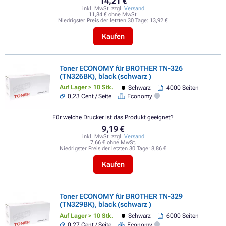
14,21 €
inkl. MwSt. zzgl.
Versand
11,84 € ohne MwSt.
Niedrigster Preis der letzten 30 Tage:
13,92 €
Kaufen
Toner ECONOMY für BROTHER TN-326
(TN326BK), black (schwarz )
Auf Lager > 10 Stk.
Schwarz
4000 Seiten
0,23 Cent / Seite
Economy
Für welche Drucker ist das Produkt geeignet?
9,19 €
inkl. MwSt. zzgl.
Versand
7,66 € ohne MwSt.
Niedrigster Preis der letzten 30 Tage:
8,86 €
Kaufen
Toner ECONOMY für BROTHER TN-329
(TN329BK), black (schwarz )
Auf Lager > 10 Stk.
Schwarz
6000 Seiten
0,27 Cent / Seite
Economy