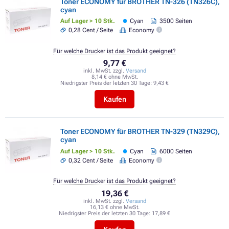
Toner ECONOMY für BROTHER TN-326 (TN326C),
cyan
Auf Lager > 10 Stk.
Cyan
3500 Seiten
0,28 Cent / Seite
Economy
Für welche Drucker ist das Produkt geeignet?
9,77 €
inkl. MwSt. zzgl.
Versand
8,14 € ohne MwSt.
Niedrigster Preis der letzten 30 Tage:
9,43 €
Kaufen
Toner ECONOMY für BROTHER TN-329 (TN329C),
cyan
Auf Lager > 10 Stk.
Cyan
6000 Seiten
0,32 Cent / Seite
Economy
Für welche Drucker ist das Produkt geeignet?
19,36 €
inkl. MwSt. zzgl.
Versand
16,13 € ohne MwSt.
Niedrigster Preis der letzten 30 Tage:
17,89 €