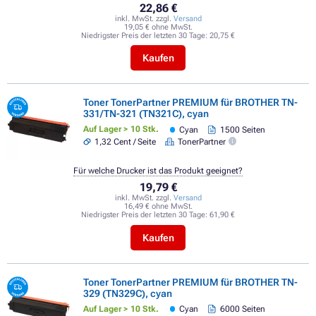
22,86 €
inkl. MwSt. zzgl.
Versand
19,05 € ohne MwSt.
Niedrigster Preis der letzten 30 Tage:
20,75 €
Kaufen
Toner TonerPartner PREMIUM für BROTHER TN-
331/TN-321 (TN321C), cyan
Auf Lager > 10 Stk.
Cyan
1500 Seiten
1,32 Cent / Seite
TonerPartner
Für welche Drucker ist das Produkt geeignet?
19,79 €
inkl. MwSt. zzgl.
Versand
16,49 € ohne MwSt.
Niedrigster Preis der letzten 30 Tage:
61,90 €
Kaufen
Toner TonerPartner PREMIUM für BROTHER TN-
329 (TN329C), cyan
Auf Lager > 10 Stk.
Cyan
6000 Seiten