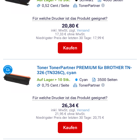
Schwarz
4000 Seiten
0,52 Cent / Seite
TonerPartner
Für welche Drucker ist das Produkt geeignet?
20,80 €
inkl. MwSt. zzgl.
Versand
17,33 € ohne MwSt.
Niedrigster Preis der letzten 30 Tage:
17,99 €
Kaufen
Toner TonerPartner PREMIUM für BROTHER TN-
326 (TN326C), cyan
Auf Lager > 10 Stk.
Cyan
3500 Seiten
0,75 Cent / Seite
TonerPartner
Für welche Drucker ist das Produkt geeignet?
26,34 €
inkl. MwSt. zzgl.
Versand
21,95 € ohne MwSt.
Niedrigster Preis der letzten 30 Tage:
20,75 €
Kaufen