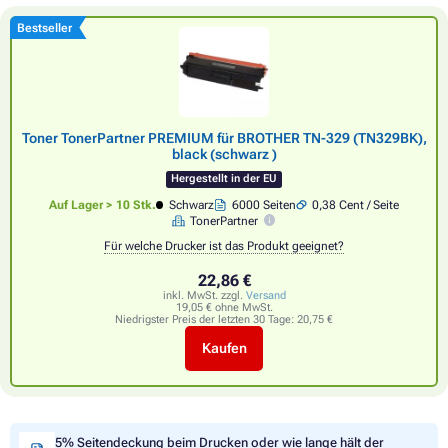
Bestseller
Toner TonerPartner PREMIUM für BROTHER TN-329 (TN329BK),
black (schwarz )
Hergestellt in der EU
Auf Lager > 10 Stk.
Schwarz
6000 Seiten
0,38 Cent / Seite
TonerPartner
Für welche Drucker ist das Produkt geeignet?
22,86 €
inkl. MwSt. zzgl.
Versand
19,05 € ohne MwSt.
Niedrigster Preis der letzten 30 Tage:
20,75 €
Kaufen
5% Seitendeckung beim Drucken oder wie lange hält der