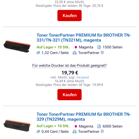
22,05 € ohne MwSt.
Niedrigster Preis der letzten 30 Tage:
20,75 €
Kaufen
Toner TonerPartner PREMIUM für BROTHER TN-
331/TN-321 (TN321M), magenta
Auf Lager > 10 Stk.
Magenta
1500 Seiten
1,32 Cent / Seite
TonerPartner
Für welche Drucker ist das Produkt geeignet?
19,79 €
inkl. MwSt. zzgl.
Versand
16,49 € ohne MwSt.
Niedrigster Preis der letzten 30 Tage:
19,99 €
Kaufen
Toner TonerPartner PREMIUM für BROTHER TN-
329 (TN329M), magenta
Auf Lager > 10 Stk.
Magenta
6000 Seiten
0,44 Cent / Seite
TonerPartner