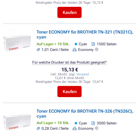
Niedrigster Preis der letzten 30 Tage:
15,72 €
Kaufen
Toner ECONOMY für BROTHER TN-321 (TN321C),
cyan
Auf Lager > 10 Stk.
Cyan
1500 Seiten
1,01 Cent / Seite
Economy
Für welche Drucker ist das Produkt geeignet?
15,13 €
inkl. MwSt. zzgl.
Versand
12,61 € ohne MwSt.
Niedrigster Preis der letzten 30 Tage:
12,67 €
Kaufen
Toner ECONOMY für BROTHER TN-326 (TN326C),
cyan
Auf Lager > 10 Stk.
Cyan
3500 Seiten
0,28 Cent / Seite
Economy