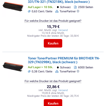
331/TN-321 (TN321BK), black (schwarz )
Auf Lager > 10 Stk.
Schwarz
2500 Seiten
0,63 Cent / Seite
TonerPartner
Für welche Drucker ist das Produkt geeignet?
15,79 €
inkl. MwSt. zzgl.
Versand
13,16 € ohne MwSt.
Niedrigster Preis der letzten 30 Tage:
33,58 €
Kaufen
Toner TonerPartner PREMIUM für BROTHER TN-
329 (TN329BK), black (schwarz )
Auf Lager > 10 Stk.
Schwarz
6000 Seiten
0,38 Cent / Seite
TonerPartner
Für welche Drucker ist das Produkt geeignet?
22,86 €
inkl. MwSt. zzgl.
Versand
19,05 € ohne MwSt.
Niedrigster Preis der letzten 30 Tage:
20,75 €
Kaufen