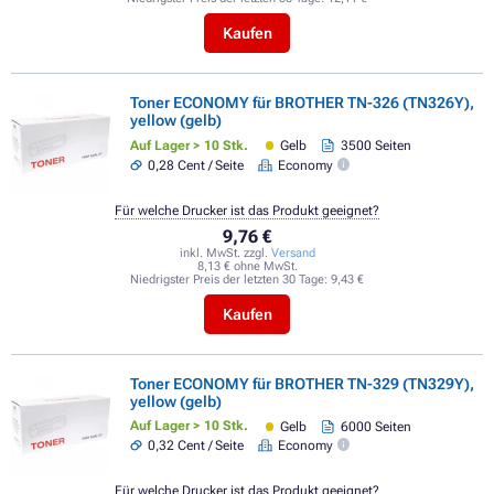
Kaufen
Toner ECONOMY für BROTHER TN-326 (TN326Y),
yellow (gelb)
Auf Lager > 10 Stk.
Gelb
3500 Seiten
0,28 Cent / Seite
Economy
Für welche Drucker ist das Produkt geeignet?
9,76 €
inkl. MwSt. zzgl.
Versand
8,13 € ohne MwSt.
Niedrigster Preis der letzten 30 Tage:
9,43 €
Kaufen
Toner ECONOMY für BROTHER TN-329 (TN329Y),
yellow (gelb)
Auf Lager > 10 Stk.
Gelb
6000 Seiten
0,32 Cent / Seite
Economy
Für welche Drucker ist das Produkt geeignet?