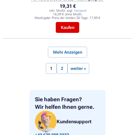
19,31 €
inkl. MwSt. zzgl.
Versand
16,09 € ohne MwSt.
Niedrigster Preis der letzten 30 Tage:
17,89 €
Kaufen
Mehr Anzeigen
1
2
weiter »
Sie haben Fragen?
Wir helfen Ihnen gerne.
Kundensupport