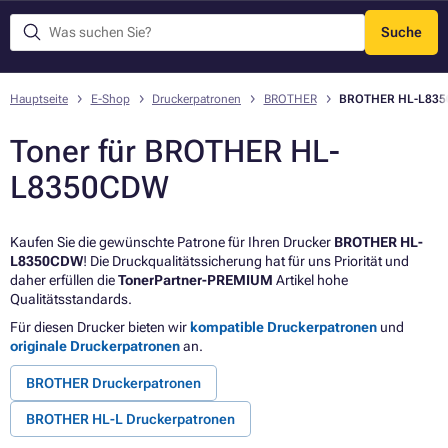
Suche
Menü
Hauptseite
E-Shop
Druckerpatronen
BROTHER
BROTHER HL-L83
Toner für BROTHER HL-
L8350CDW
Kaufen Sie die gewünschte Patrone für Ihren Drucker
BROTHER HL-
L8350CDW
! Die Druckqualitätssicherung hat für uns Priorität und
daher erfüllen die
TonerPartner-PREMIUM
Artikel hohe
Qualitätsstandards.
Für diesen Drucker bieten wir
kompatible Druckerpatronen
und
originale Druckerpatronen
an.
BROTHER Druckerpatronen
BROTHER HL-L Druckerpatronen