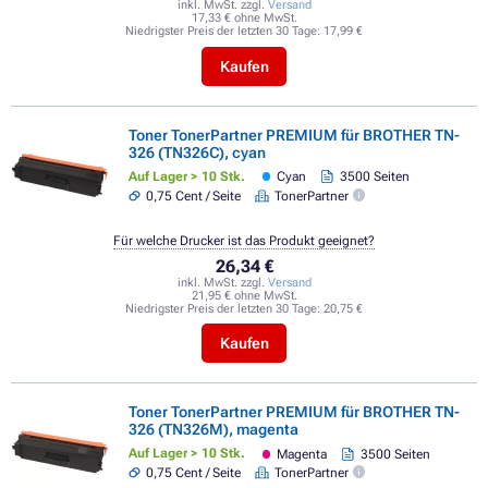
inkl. MwSt. zzgl.
Versand
17,33 € ohne MwSt.
Niedrigster Preis der letzten 30 Tage:
17,99 €
Kaufen
Toner TonerPartner PREMIUM für BROTHER TN-
326 (TN326C), cyan
Auf Lager > 10 Stk.
Cyan
3500 Seiten
0,75 Cent / Seite
TonerPartner
Für welche Drucker ist das Produkt geeignet?
26,34 €
inkl. MwSt. zzgl.
Versand
21,95 € ohne MwSt.
Niedrigster Preis der letzten 30 Tage:
20,75 €
Kaufen
Toner TonerPartner PREMIUM für BROTHER TN-
326 (TN326M), magenta
Auf Lager > 10 Stk.
Magenta
3500 Seiten
0,75 Cent / Seite
TonerPartner