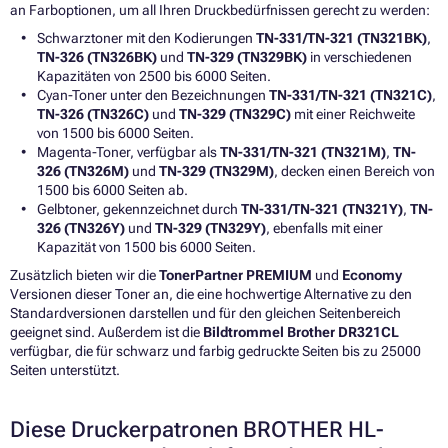
an Farboptionen, um all Ihren Druckbedürfnissen gerecht zu werden:
Schwarztoner mit den Kodierungen
TN-331/TN-321 (TN321BK)
,
TN-326 (TN326BK)
und
TN-329 (TN329BK)
in verschiedenen
Kapazitäten von 2500 bis 6000 Seiten.
Cyan-Toner unter den Bezeichnungen
TN-331/TN-321 (TN321C)
,
TN-326 (TN326C)
und
TN-329 (TN329C)
mit einer Reichweite
von 1500 bis 6000 Seiten.
Magenta-Toner, verfügbar als
TN-331/TN-321 (TN321M)
,
TN-
326 (TN326M)
und
TN-329 (TN329M)
, decken einen Bereich von
1500 bis 6000 Seiten ab.
Gelbtoner, gekennzeichnet durch
TN-331/TN-321 (TN321Y)
,
TN-
326 (TN326Y)
und
TN-329 (TN329Y)
, ebenfalls mit einer
Kapazität von 1500 bis 6000 Seiten.
Zusätzlich bieten wir die
TonerPartner PREMIUM
und
Economy
Versionen dieser Toner an, die eine hochwertige Alternative zu den
Standardversionen darstellen und für den gleichen Seitenbereich
geeignet sind. Außerdem ist die
Bildtrommel Brother DR321CL
verfügbar, die für schwarz und farbig gedruckte Seiten bis zu 25000
Seiten unterstützt.
Diese Druckerpatronen BROTHER HL-