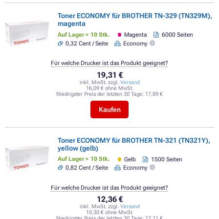
Toner ECONOMY für BROTHER TN-329 (TN329M),
magenta
Auf Lager > 10 Stk.
Magenta
6000 Seiten
0,32 Cent / Seite
Economy
Für welche Drucker ist das Produkt geeignet?
19,31 €
inkl. MwSt. zzgl.
Versand
16,09 € ohne MwSt.
Niedrigster Preis der letzten 30 Tage:
17,89 €
Kaufen
Toner ECONOMY für BROTHER TN-321 (TN321Y),
yellow (gelb)
Auf Lager > 10 Stk.
Gelb
1500 Seiten
0,82 Cent / Seite
Economy
Für welche Drucker ist das Produkt geeignet?
12,36 €
inkl. MwSt. zzgl.
Versand
10,30 € ohne MwSt.
Niedrigster Preis der letzten 30 Tage:
12,11 €